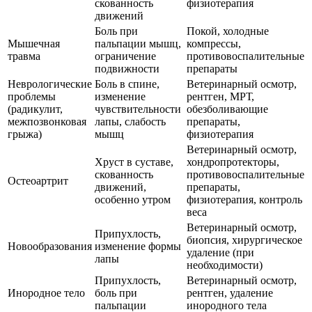
скованность
физиотерапия
движений
Боль при
Покой, холодные
Мышечная
пальпации мышц,
компрессы,
травма
ограничение
противовоспалительные
подвижности
препараты
Неврологические
Боль в спине,
Ветеринарный осмотр,
проблемы
изменение
рентген, МРТ,
(радикулит,
чувствительности
обезболивающие
межпозвонковая
лапы, слабость
препараты,
грыжа)
мышц
физиотерапия
Ветеринарный осмотр,
Хруст в суставе,
хондропротекторы,
скованность
противовоспалительные
Остеоартрит
движений,
препараты,
особенно утром
физиотерапия, контроль
веса
Ветеринарный осмотр,
Припухлость,
биопсия, хирургическое
Новообразования
изменение формы
удаление (при
лапы
необходимости)
Припухлость,
Ветеринарный осмотр,
Инородное тело
боль при
рентген, удаление
пальпации
инородного тела