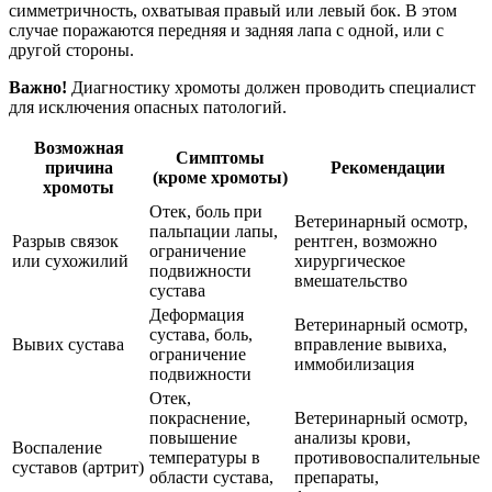
симметричность, охватывая правый или левый бок. В этом
случае поражаются передняя и задняя лапа с одной, или с
другой стороны.
Важно!
Диагностику хромоты должен проводить специалист
для исключения опасных патологий.
Возможная
Симптомы
причина
Рекомендации
(кроме хромоты)
хромоты
Отек, боль при
Ветеринарный осмотр,
пальпации лапы,
Разрыв связок
рентген, возможно
ограничение
или сухожилий
хирургическое
подвижности
вмешательство
сустава
Деформация
Ветеринарный осмотр,
сустава, боль,
Вывих сустава
вправление вывиха,
ограничение
иммобилизация
подвижности
Отек,
покраснение,
Ветеринарный осмотр,
повышение
анализы крови,
Воспаление
температуры в
противовоспалительные
суставов (артрит)
области сустава,
препараты,