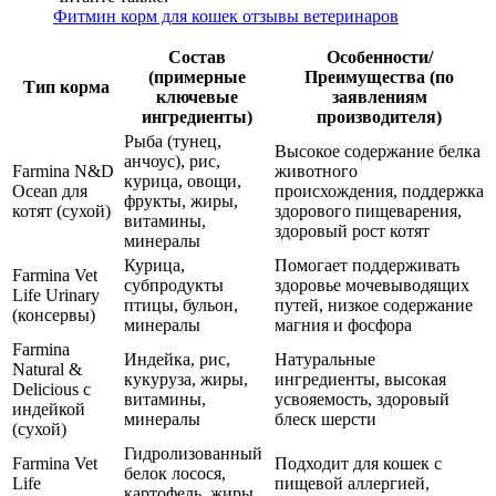
Фитмин корм для кошек отзывы ветеринаров
Состав
Особенности/
(примерные
Преимущества (по
Тип корма
ключевые
заявлениям
ингредиенты)
производителя)
Рыба (тунец,
Высокое содержание белка
анчоус), рис,
Farmina N&D
животного
курица, овощи,
Ocean для
происхождения, поддержка
фрукты, жиры,
котят (сухой)
здорового пищеварения,
витамины,
здоровый рост котят
минералы
Курица,
Помогает поддерживать
Farmina Vet
субпродукты
здоровье мочевыводящих
Life Urinary
птицы, бульон,
путей, низкое содержание
(консервы)
минералы
магния и фосфора
Farmina
Индейка, рис,
Натуральные
Natural &
кукуруза, жиры,
ингредиенты, высокая
Delicious с
витамины,
усвояемость, здоровый
индейкой
минералы
блеск шерсти
(сухой)
Гидролизованный
Farmina Vet
Подходит для кошек с
белок лосося,
Life
пищевой аллергией,
картофель, жиры,