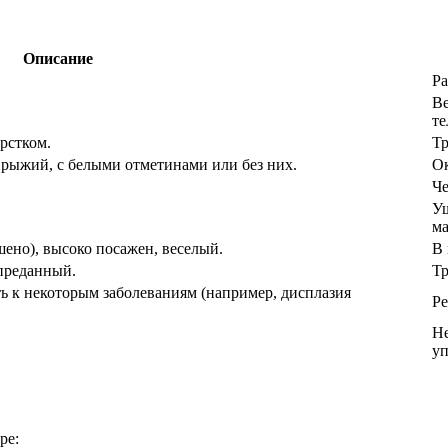
Описание
Ра
Ве
те
рстком.
Тр
рыжий, с белыми отметинами или без них.
Ок
Че
У
ма
шено), высоко посажен, веселый.
В 
преданный.
Тр
ть к некоторым заболеваниям (например, дисплазия
Ре
Не
у
ре: