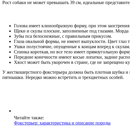
Рост собаки не может превышать 39 см, идеальные представит
Голова имеет клинообразную форму, при этом заострения 
Щеки и скулы плоские, заполненные под глазами. Морда за
Зубы пса белоснежные, с правильным прикусом.
Глаза овальной формы, не имеют выпуклости. Цвет глаз т
Ушки полустоячие, опущенные к концам вперед к скулам
Спинка короткая, но все тело имеет прямоугольную форму
Передние конечности имеют косые лопатки, задние расп
Хвост может быть укорочен в стране, где не запрещено к
У жесткошерстного фокстерьера должна быть плотная шубка и
пятнышки. Нередко можно встретить и трехцветных особей.
Читайте также:
Фокстерьер: характеристика и описание породы