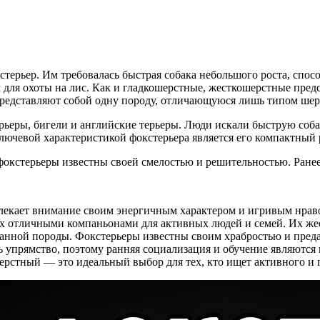
терьер. Им требовалась быстрая собака небольшого роста, спосо
 для охоты на лис. Как и гладкошерстные, жесткошерстные пре
 представляют собой одну породу, отличающуюся лишь типом шер
ерьеры, бигели и английские терьеры. Люди искали быструю соба
лючевой характеристикой фокстерьера является его компактный 
окстерьеры известны своей смелостью и решительностью. Ранее 
лекает внимание своим энергичным характером и игривым нраво
их отличными компаньонами для активных людей и семей. Их жес
данной породы. Фокстерьеры известны своим храбростью и пред
ть упрямство, поэтому ранняя социализация и обучение являют
рстный — это идеальный выбор для тех, кто ищет активного и 