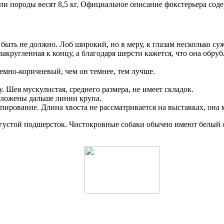
ели породы весят 8,5 кг. Официальное описание фокстерьера со
быть не должно. Лоб широкий, но в меру, к глазам несколько суж
кругленная к концу, а благодаря шерсти кажется, что она обрубл
емно-коричневый, чем он темнее, тем лучше.
.
. Шея мускулистая, среднего размера, не имеет складок.
оложены дальше линии крупа.
упирование. Длина хвоста не рассматривается на выставках, она
 густой подшерсток. Чистокровные собаки обычно имеют белый 