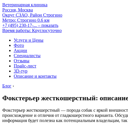
Ветеринарная клиника
Россия, Москва
Округ СЗАО, Район Строгино
Метро:
Строгино
0.6 км
+7 (495) 230-17-...
– показать
Время работы: Круглосуточно
Услуги и Цены
Фото
Акции
Специалисты
Отзывы
Прайс-лист
3D-тур
Описание и контакты
Блог
›
Фокстерьер жесткошерстный: описани
Фокстерьер жесткошерстный — порода собак с яркой внешность
происхождение и отличия от гладкошерстного варианта. Обсуд
информация будет полезна как потенциальным владельцам, так 