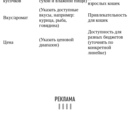
кусочков
сухой и влажной пищи)
взрослых кошек
(Указать доступные
вкусы, например:
Привлекательность
Вкус/аромат
курица, рыба,
для кошек
говядина)
Доступность для
разных бюджетов
(Указать ценовой
Цена
(уточнять по
диапазон)
конкретной
линейке)