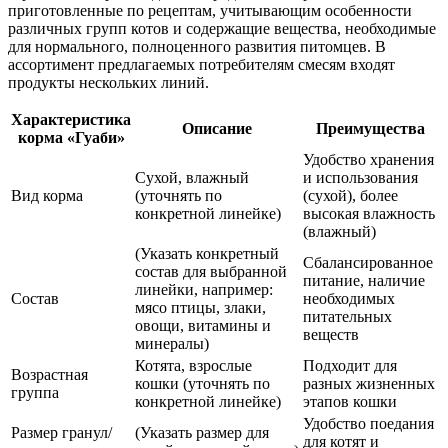
приготовленные по рецептам, учитывающим особенности
различных групп котов и содержащие вещества, необходимые
для нормального, полноценного развития питомцев. В
ассортимент предлагаемых потребителям смесям входят
продукты нескольких линий.
Характеристика
Описание
Преимущества
корма «Гуаби»
Удобство хранения
Сухой, влажный
и использования
Вид корма
(уточнять по
(сухой), более
конкретной линейке)
высокая влажность
(влажный)
(Указать конкретный
Сбалансированное
состав для выбранной
питание, наличие
линейки, например:
Состав
необходимых
мясо птицы, злаки,
питательных
овощи, витамины и
веществ
минералы)
Котята, взрослые
Подходит для
Возрастная
кошки (уточнять по
разных жизненных
группа
конкретной линейке)
этапов кошки
Удобство поедания
Размер гранул/
(Указать размер для
для котят и