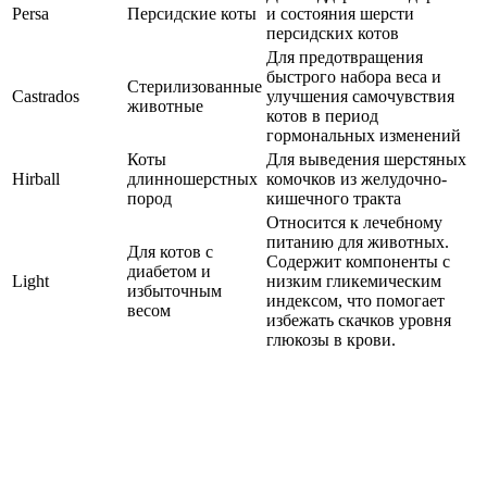
Persa
Персидские коты
и состояния шерсти
персидских котов
Для предотвращения
быстрого набора веса и
Стерилизованные
Castrados
улучшения самочувствия
животные
котов в период
гормональных изменений
Коты
Для выведения шерстяных
Hirball
длинношерстных
комочков из желудочно-
пород
кишечного тракта
Относится к лечебному
питанию для животных.
Для котов с
Содержит компоненты с
диабетом и
Light
низким гликемическим
избыточным
индексом, что помогает
весом
избежать скачков уровня
глюкозы в крови.