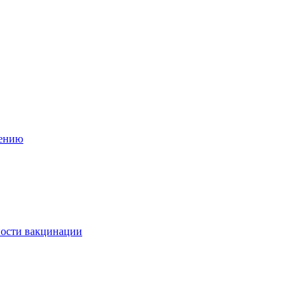
нению
ности вакцинации