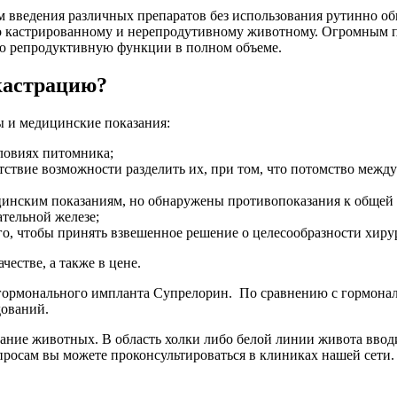
м введения различных препаратов без использования рутинно общ
 кастрированному и нерепродутивному животному. Огромным пл
ою репродуктивную функции в полном объеме.
кастрацию?
 и медицинские показания:
ловиях питомника;
ствие возможности разделить их, при том, что потомство межд
инским показаниям, но обнаружены противопоказания к общей а
тельной железе;
о, чтобы принять взвешенное решение о целесообразности хиру
честве, а также в цене.
егормонального импланта Супрелорин. По сравнению с гормона
дований.
ие животных. В область холки либо белой линии живота вводит
просам вы можете проконсультироваться в клиниках нашей сети.