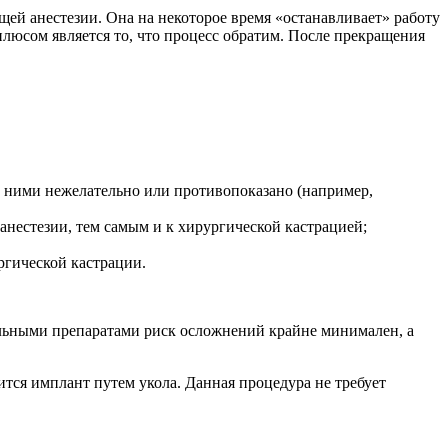
ей анестезии. Она на некоторое время «останавливает» работу
юсом является то, что процесс обратим. После прекращения
у ними нежелательно или противопоказано (например,
нестезии, тем самым и к хирургической кастрацией;
ргической кастрации.
льными препаратами риск осложнений крайне минимален, а
ся имплант путем укола. Данная процедура не требует