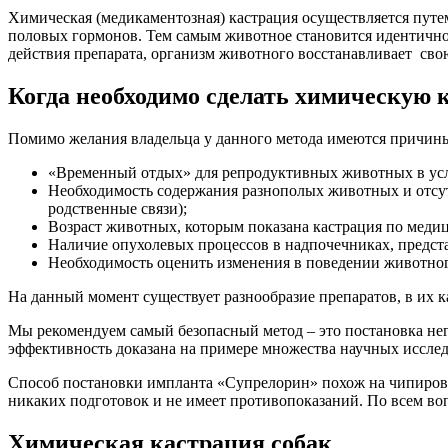
Химическая (медикаментозная) кастрация осуществляется путе
половых гормонов. Тем самым животное становится идентично
действия препарата, организм животного восстанавливает св
Когда необходимо сделать химическую 
Помимо желания владельца у данного метода имеются причины
«Временный отдых» для репродуктивных животных в ус
Необходимость содержания разнополых животных и отсут
родственные связи);
Возраст животных, которым показана кастрация по медиц
Наличие опухолевых процессов в надпочечниках, предста
Необходимость оценить изменения в поведении животног
На данный момент существует разнообразие препаратов, в их ка
Мы рекомендуем самый безопасный метод – это постановка н
эффективность доказана на примере множества научных иссле
Способ постановки импланта «Супрелорин» похож на чипирован
никаких подготовок и не имеет противопоказаний. По всем во
Химическая кастрация собак