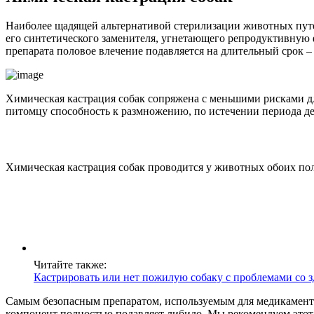
Наиболее щадящей альтернативой стерилизации животных путе
его синтетического заменителя, угнетающего репродуктивную
препарата половое влечение подавляется на длительный срок – о
Химическая кастрация собак сопряжена с меньшими рисками дл
питомцу способность к размножению, по истечении периода де
Химическая кастрация собак проводится у животных обоих пол
Читайте также:
Кастрировать или нет пожилую собаку с проблемами со 
Самым безопасным препаратом, используемым для медикаменто
компонент полностью подавляет либидо. Мы рекомендуем этот п