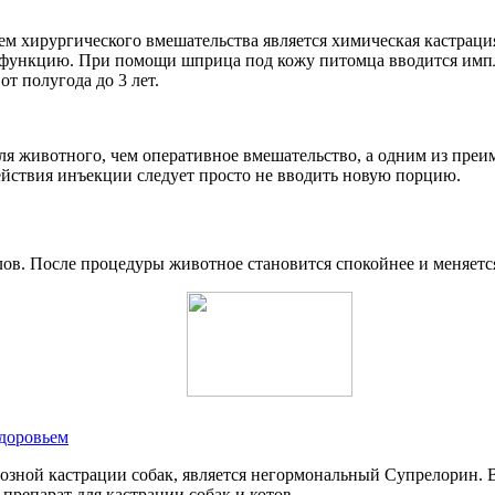
м хирургического вмешательства является химическая кастраци
 функцию. При помощи шприца под кожу питомца вводится импл
т полугода до 3 лет.
я животного, чем оперативное вмешательство, а одним из преи
йствия инъекции следует просто не вводить новую порцию.
ов. После процедуры животное становится спокойнее и меняетс
здоровьем
зной кастрации собак, является негормональный Супрелорин. В
репарат для кастрации собак и котов.