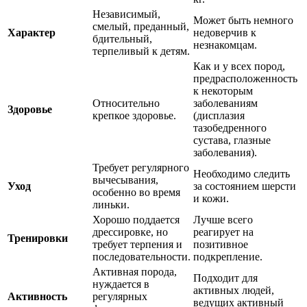
Независимый,
Может быть немного
смелый, преданный,
Характер
недоверчив к
бдительный,
незнакомцам.
терпеливый к детям.
Как и у всех пород,
предрасположенность
к некоторым
Относительно
заболеваниям
Здоровье
крепкое здоровье.
(дисплазия
тазобедренного
сустава, глазные
заболевания).
Требует регулярного
Необходимо следить
вычесывания,
Уход
за состоянием шерсти
особенно во время
и кожи.
линьки.
Хорошо поддается
Лучше всего
дрессировке, но
реагирует на
Тренировки
требует терпения и
позитивное
последовательности.
подкрепление.
Активная порода,
Подходит для
нуждается в
активных людей,
Активность
регулярных
ведущих активный