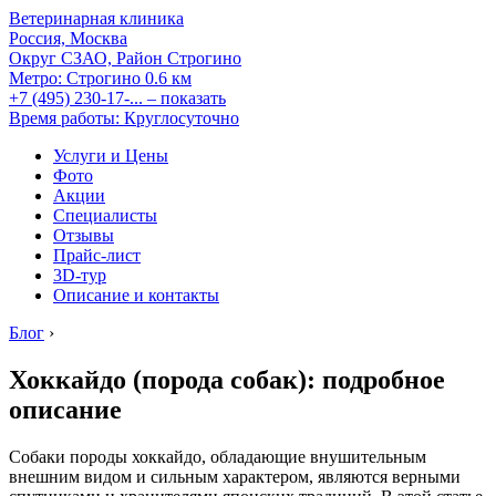
Ветеринарная клиника
Россия, Москва
Округ СЗАО, Район Строгино
Метро:
Строгино
0.6 км
+7 (495) 230-17-...
– показать
Время работы: Круглосуточно
Услуги и Цены
Фото
Акции
Специалисты
Отзывы
Прайс-лист
3D-тур
Описание и контакты
Блог
›
Хоккайдо (порода собак): подробное
описание
Собаки породы хоккайдо, обладающие внушительным
внешним видом и сильным характером, являются верными