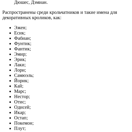
Дюшес, Дэмиан.
Распространены среди крольчатников и такие имена для
декоративных кроликов, как:
Эжен;
Есик;
Фабиан;
Фунтик;
Фантик;
Эмир;
Эрик;
Лаки;
Лори;
Самюэль;
Йорик;
Кай;
Марс;
Нестор;
Отис;
Одисей;
Икар;
Остап;
Покемон;
Плут;