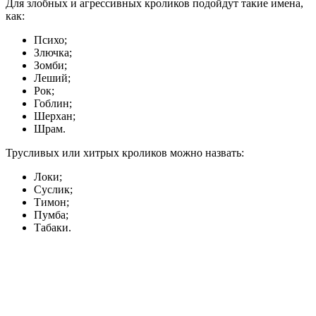
Для злобных и агрессивных кроликов подойдут такие имена,
как:
Психо;
Злючка;
Зомби;
Леший;
Рок;
Гоблин;
Шерхан;
Шрам.
Трусливых или хитрых кроликов можно назвать:
Локи;
Суслик;
Тимон;
Пумба;
Табаки.