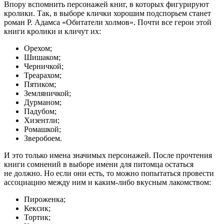
Впору вспомнить персонажей книг, в которых фигурируют
кролики. Так, в выборе клички хорошим подспорьем станет
роман Р. Адамса «Обитатели холмов». Почти все герои этой
книги кролики и кличут их:
Орехом;
Шишаком;
Черничкой;
Треарахом;
Пятиком;
Земляничкой;
Дурманом;
Падубом;
Хизентли;
Ромашкой;
Зверобоем.
И это только имена значимых персонажей. После прочтения
книги сомнений в выборе имени для питомца остаться
не должно. Но если они есть, то можно попытаться провести
ассоциацию между ним и каким-либо вкусным лакомством:
Пироженка;
Кексик;
Тортик;