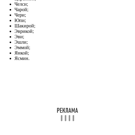
Челси;
Чарой;
Чери;
Юпи;
Шакирой;
Эврикой;
Эви;
Эшли;
Эммой;
Янкой;
Ясмин.