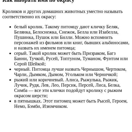
Кроликов и других домашних животных уместно называть
соответственно их окрасу:
белый кролик. Такому питомцу дают кличку Беляк,
Белянка, Белоснежка, Снежок, Белла или Изабелла,
Пушинка, Пушок или Билли. Можно вспомнить
персонажей из фильмов или книг, бывших альбиносами,
и назвать их именем питомца;
серый. Такой кролик может быть Призраком, Багз
Банни, Тучкой, Русей, Топтуном, Туманом, Фунтом или
Серой Шейкой;
черный. Питомца лучше назвать Чернышом, Чертиком,
Чарли, Дымком, Дымом, Угольком или Черничкой;
рыжий или коричневый. Алиса, Рыжулька, Рыжик,
Лучик, Рудя, Лев, Лео, Персик, Персей, Лиса, Белка,
Симба — все эти клички подойдут кролику с рыжим
окрасом шерсти;
в пятнышках. Этот питомец может быть Рысей, Героем,
Немо, Бэмби, Изюмчиком.