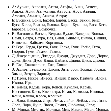
А: Аурика, Аврелия, Агата, Агафья, Алия, Агнесс,
Ашока, Ария, Августина, Августа, Арсу, Азалия,
Амелия, Амалия, Анюта, Астра;
Б: Бусинка, Бони, Баффи, Барби, Баска, Бекки, Бейс,
Буся, Бэлла, Бланка, Бьянка, Барси, Букашка, Бася, Бетт,
Барбара, Бочка, Бомбочка;
В: Василиса, Васька, Ведьма, Вудди, Валерия, Вошка,
Вамп, Ветра, Ватра, Вея, Виви, Вивьен, Вилма, Вишня,
Вишенка, Вайолет, Ворсинка;
Г: Гера, Герда, Гретта, Галя, Галка, Гуля, Грейс, Гита,
Глория, Гуми, Гамми, Гамма;
Д: Джеральдина, Джадди, Джуди, Джулдит, Дора, Дорис,
Дона, Дина, Дуся, Даша, Дайяна, Диана, Дики, Диона;
Е: Ева, Еванжелина, Ежа, Ешка;
З: Задира, Звездочка, Злюка, Зита, Зоря, Зорька, Зоська,
Зимка, Зозуля, Зарина;
И: Ирма, Искра, Инесса, Индия, Изабо, Изабель, Илона,
Ивона, Ирка;
К: Камея, Кадма, Кора, Кейси, Куколка, Карма,
Кассиопея, Клео, Клеопатра, Ками, Камилла, Кнопка,
Кони, Кашка, Краса, Крошка;
Л: Лава, Лаванда, Лира, Лиса, Лейси, Лейла, Лея, Лизи,
Лола, Лора, Луна, Люси, Ламия, Любимка, Лера;
М: Мирка, Мистик, Моника, Мия, Мария, Мари, Мошка,