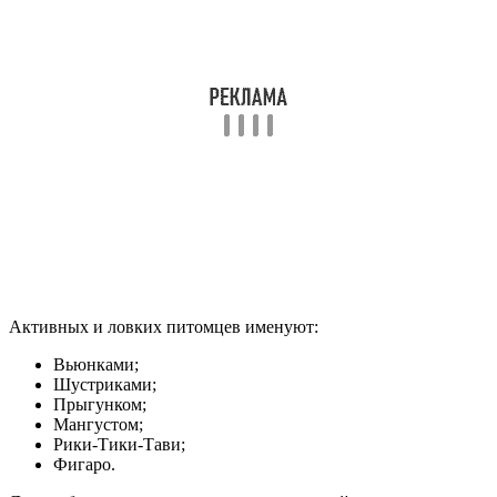
Активных и ловких питомцев именуют:
Вьюнками;
Шустриками;
Прыгунком;
Мангустом;
Рики-Тики-Тави;
Фигаро.