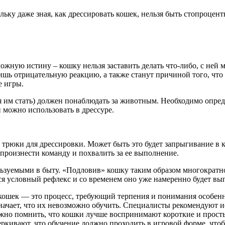
ольку даже зная, как дрессировать кошек, нельзя быть стопроцен
ожную истину – кошку нельзя заставить делать что-либо, с ней
шь отрицательную реакцию, а также станут причиной того, что 
е игры.
я им стать) должен понаблюдать за животным. Необходимо опреде
 можно использовать в дрессуре.
рюки для дрессировки. Может быть это будет запрыгивание в ко
произнести команду и похвалить за ее выполнение.
ьзуемыми в быту. «Подловив» кошку таким образом многократно
я условный рефлекс и со временем оно уже намеренно будет вы
кошек — это процесс, требующий терпения и понимания особенн
значает, что их невозможно обучить. Специалисты рекомендуют 
жно помнить, что кошки лучше воспринимают короткие и просты
еркивают, что обучение должно проходить в игровой форме, чтоб