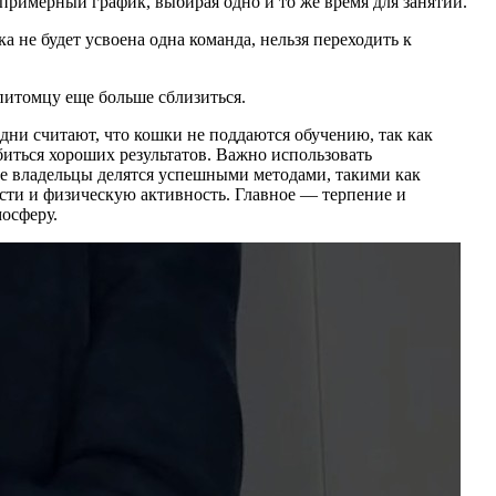
 примерный график, выбирая одно и то же время для занятий.
а не будет усвоена одна команда, нельзя переходить к
питомцу еще больше сблизиться.
ни считают, что кошки не поддаются обучению, так как
иться хороших результатов. Важно использовать
ые владельцы делятся успешными методами, такими как
сти и физическую активность. Главное — терпение и
мосферу.