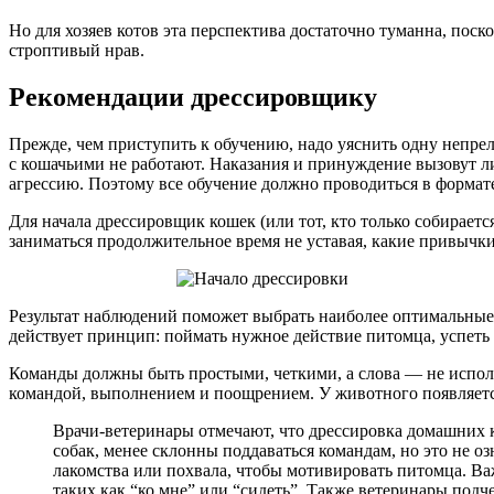
Но для хозяев котов эта перспектива достаточно туманна, поск
строптивый нрав.
Рекомендации дрессировщику
Прежде, чем приступить к обучению, надо уяснить одну непрел
с кошачьими не работают. Наказания и принуждение вызовут ли
агрессию. Поэтому все обучение должно проводиться в формат
Для начала дрессировщик кошек (или тот, кто только собираетс
заниматься продолжительное время не уставая, какие привычки
Результат наблюдений поможет выбрать наиболее оптимальные т
действует принцип: поймать нужное действие питомца, успеть 
Команды должны быть простыми, четкими, а слова — не испол
командой, выполнением и поощрением. У животного появляетс
Врачи-ветеринары отмечают, что дрессировка домашних 
собак, менее склонны поддаваться командам, но это не о
лакомства или похвала, чтобы мотивировать питомца. Ва
таких как “ко мне” или “сидеть”. Также ветеринары подч