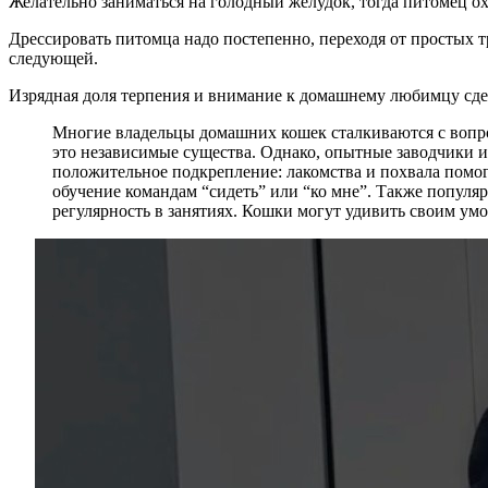
Желательно заниматься на голодный желудок, тогда питомец ох
Дрессировать питомца надо постепенно, переходя от простых тр
следующей.
Изрядная доля терпения и внимание к домашнему любимцу сдел
Многие владельцы домашних кошек сталкиваются с вопро
это независимые существа. Однако, опытные заводчики и
положительное подкрепление: лакомства и похвала помо
обучение командам “сидеть” или “ко мне”. Также популя
регулярность в занятиях. Кошки могут удивить своим умо