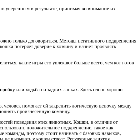
тно уверенным в результате, принимая во внимание их
 можно только договориться. Методы негативного подкрепления
кошка потеряет доверие к хозяину и начнет проявлять
литься, какие игры его увлекают больше всего, чем кот готов
робку или ходьба на задних лапках. Здесь очень хорошо
, человек помогает ей закрепить логическую цепочку между
полнять произнесенную команду.
остей поведения этих животных. Кошки, в отличие от
использовать положительное подкрепление, такое как
е команды, поэтому стоит начинать с базовых навыков,
ы не вызывать у кошки стресс. Регулярные занятия,