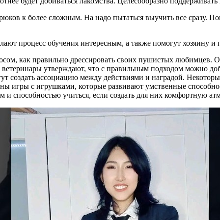
отнее будет добиваться лакомства. Целесообразно поддерживать
юков к более сложным. На надо пытаться выучить все сразу. Пок
ают процесс обучения интересным, а также помогут хозяину и 
сом, как правильно дрессировать своих пушистых любимцев. Од
 ветеринары утверждают, что с правильным подходом можно доб
гут создать ассоциацию между действиями и наградой. Некотор
рны игры с игрушками, которые развивают умственные способно
м и способностью учиться, если создать для них комфортную ат