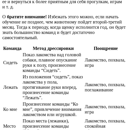
ее и вернуться к более приятным для себя прогулкам, играм
и т. д.
О
братите внимание!
Избежать этого можно, если начать
обучение не позднее, чем животному пойдет второй-третий
месяц. Тогда к периоду, когда щенку исполнится год, он будет
знать большинство команд и будет достаточно
самостоятельный.
Команда
Метод дрессировки
Поощрение
Показ лакомства над головой
собаки, плавное опускание
Лакомство, похвала,
Сидеть
руки к полу, произнесение
игра
команды “Сидеть”.
Из положения “сидеть”, показ
лакомства у пола,
Лакомство, похвала,
Лежать
протягивание руки вперед,
поглаживание
произнесение команды
“Лежать”.
Произнесение команды “Ко
Лакомство, похвала,
Ко мне
мне”, привлечение внимания
игра
лакомством или игрушкой.
Показ места (лежанки),
Лакомство, похвала,
Место
произнесение команды
спокойная