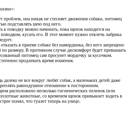
жизни»:
т проблем, она никак не стесняет движения собаки, питомец
тью подставлять шею под него.
ь к поводку можно начинать, пока щенок находится на
поводком, кусать его. В этот момент нужно отвлечь лабрика
едует.
тказать в приеме собаке без намордника, без него запрещено
 по размеру. В противном случае дискомфорт будет превышать
сованный питомец сам просунет мордочку за кусочком.
остепенно продлевать время ношения.
 далеко не все вокруг любят собак, а маленьких детей даже
одкреплять равнодушное отношение к посторонним.
тором расположено несколько гигиенических пеленок (или
стоплотные животные, со временем щенок привыкнет ходить в
рее понял, что туалет теперь на улице.