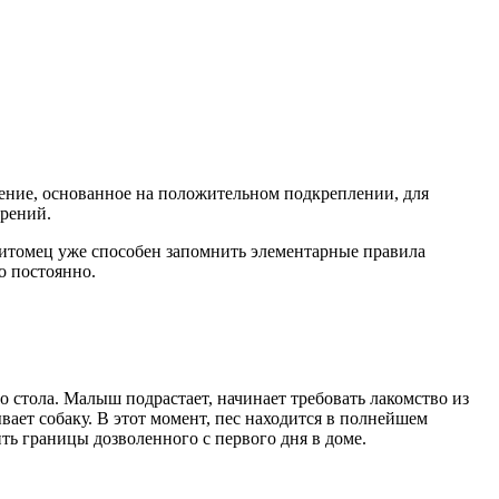
чение, основанное на положительном подкреплении, для
орений.
 питомец уже способен запомнить элементарные правила
то постоянно.
 стола. Малыш подрастает, начинает требовать лакомство из
ывает собаку. В этот момент, пес находится в полнейшем
ть границы дозволенного с первого дня в доме.