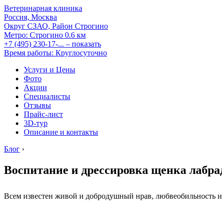
Ветеринарная клиника
Россия, Москва
Округ СЗАО, Район Строгино
Метро:
Строгино
0.6 км
+7 (495) 230-17-...
– показать
Время работы: Круглосуточно
Услуги и Цены
Фото
Акции
Специалисты
Отзывы
Прайс-лист
3D-тур
Описание и контакты
Блог
›
Воспитание и дрессировка щенка лабра
Всем известен живой и добродушный нрав, любвеобильность и