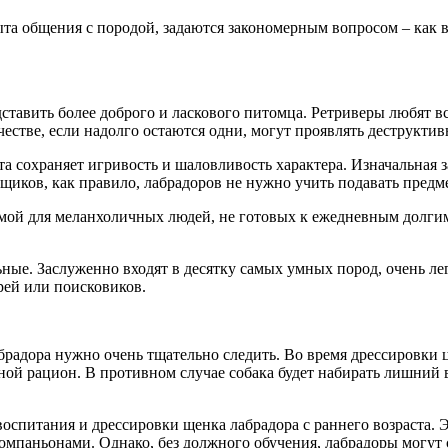
а общения с породой, задаются закономерным вопросом – как в
дставить более доброго и ласкового питомца. Ретриверы любят в
естве, если надолго остаются одни, могут проявлять деструктив
та сохраняет игривость и шаловливость характера. Изначальная
ков, как правило, лабрадоров не нужно учить подавать предмет
емой для меланхоличных людей, не готовых к ежедневным долги
ные. Заслуженно входят в десятку самых умных пород, очень л
рей или поисковиков.
брадора нужно очень тщательно следить. Во время дрессировки ц
ой рацион. В противном случае собака будет набирать лишний 
оспитания и дрессировки щенка лабрадора с раннего возраста.
компаньонами. Однако, без должного обучения, лабрадоры могут