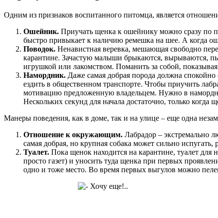
Одним из признаков воспитанного питомца, является отношен
Ошейник.
Приучать щенка к ошейнику можно сразу по при
быстро привыкает к наличию ремешка на шее. А когда оше
Поводок.
Ненавистная веревка, мешающая свободно перем
карантине. Зачастую малыши брыкаются, вырываются, пыт
игрушкой или лакомством. Поманить за собой, показывая, 
Намордник.
Даже самая добрая порода должна спокойно о
ездить в общественном транспорте. Чтобы приучить лабр
мотивацию предложенную владельцем. Нужно в намордник
Нескольких секунд для начала достаточно, только когда 
Манеры поведения, как в доме, так и на улице – еще одна неза
Отношение к окружающим.
Лабрадор – экстремально лю
самая добрая, но крупная собака может сильно испугать,
Туалет.
Пока щенок находится на карантине, туалет для 
просто газет) и уносить туда щенка при первых проявле
одно и тоже место. Во время первых выгулов можно пелен