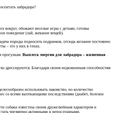
оспитать лабрадора?
сех вокруг, обожают веселые игры с детьми, готовы
ное поведение (лай, жевание вещей).
 задача породы подносить подранков, отсюда желание постоянно
ы – это у них в генах.
м прогулкам.
Выплеск энергии для лабрадора – жизненная
егко дрессируются. Благодаря своим недюжинным способностям
елесообразно использовать лакомство, но количество
вес со всеми вытекающими последствиями (диабет, болезни
 Эти собаки известны своим дружелюбным характером и
 стать чрезмерно активными и непослушными.