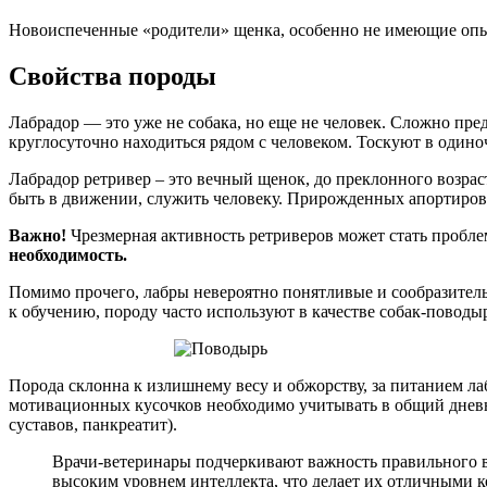
Новоиспеченные «родители» щенка, особенно не имеющие опыт
Свойства породы
Лабрадор — это уже не собака, но еще не человек. Сложно пре
круглосуточно находиться рядом с человеком. Тоскуют в одиноч
Лабрадор ретривер – это вечный щенок, до преклонного возрас
быть в движении, служить человеку. Прирожденных апортировщи
Важно!
Чрезмерная активность ретриверов может стать пробл
необходимость.
Помимо прочего, лабры невероятно понятливые и сообразитель
к обучению, породу часто используют в качестве собак-поводы
Порода склонна к излишнему весу и обжорству, за питанием ла
мотивационных кусочков необходимо учитывать в общий дневн
суставов, панкреатит).
Врачи-ветеринары подчеркивают важность правильного в
высоким уровнем интеллекта, что делает их отличными 