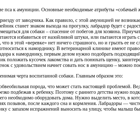
ие пса к амуниции. Основные необходимые атрибуты «собачьей 
езду от заводчика. Как правило, с этой амуницией не возникае
йник станет знаком выхода на прогулку, лабрадор будет с радос
ещаться для собаки – спасение от побегов для хозяина. Приучат
аются избавиться от назойливой штуки, или пытаются играть с 
что в этой «веревке» нет ничего страшного, но и грызть ее не сл
тноситься к наморднику. В ветеринарной клинике имеют право о
адора к наморднику, первым делом нужно подобрать подходящий
 положить кусочек лакомства и дать понюхать щенку, заинтере
щенок с удовольствием начнет совать нос в амуницию – можно п
менимая черта воспитанной собаки. Главным образом это:
бвеобильная порода, что может стать настоящей проблемой. Ведь
 резко подбежав к ребенку. Поэтому с раннего детства нужно п
него необходимо оборудовать дома. Нужно выделить место, в ко
ниях позывов, после каждого сна и кормления. Лабрадоры — чи
ку с запахом испражнений выносить на улицу, чтобы малыш быст