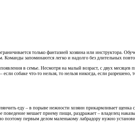
ограничивается только фантазией хозяина или инструктора. Обу
м. Команды запоминаются легко и надолго без длительных повт
появления в семье. Несмотря на малый возраст, с двух месяцев
 если собаке что-то нельзя, то нельзя никогда, если разрешено, 
лянчить еду – в порыве нежности хозяин прикармливает щенка со
акое поведение мешает приему пищи, раздражает – владелец наказ
нно поэтому первым делом маленькому лабрадору нужно установи