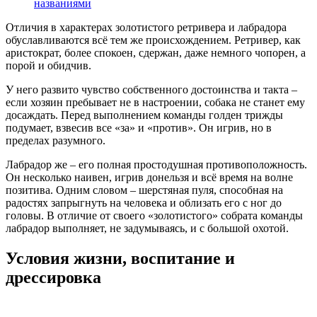
названиями
Отличия в характерах золотистого ретривера и лабрадора
обуславливаются всё тем же происхождением. Ретривер, как
аристократ, более спокоен, сдержан, даже немного чопорен, а
порой и обидчив.
У него развито чувство собственного достоинства и такта –
если хозяин пребывает не в настроении, собака не станет ему
досаждать. Перед выполнением команды голден трижды
подумает, взвесив все «за» и «против». Он игрив, но в
пределах разумного.
Лабрадор же – его полная простодушная противоположность.
Он несколько наивен, игрив донельзя и всё время на волне
позитива. Одним словом – шерстяная пуля, способная на
радостях запрыгнуть на человека и облизать его с ног до
головы. В отличие от своего «золотистого» собрата команды
лабрадор выполняет, не задумываясь, и с большой охотой.
Условия жизни, воспитание и
дрессировка