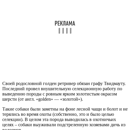
Своей родословной голден ретривер обязан графу Твидмауту.
Последний провел внушительную селекционную работу по
выведению породы с ровным ярким золотистым окрасом
шерсти (от англ. «golden» — «золотой»).
Такие собаки были заметны на фоне лесной чащи и болот и не
терялись во время охоты (собственно, это и было целью
селекции). В целом эта порода выводилась в охотничьих
целях – собаки выуживали подстреленную хозяевами дичь из
водоемов.