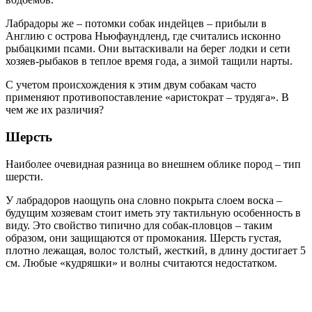
Лабрадоры же – потомки собак индейцев – прибыли в
Англию с острова Ньюфаундленд, где считались исконно
рыбацкими псами. Они вытаскивали на берег лодки и сети
хозяев-рыбаков в теплое время года, а зимой тащили нарты.
С учетом происхождения к этим двум собакам часто
применяют противопоставление «аристократ – трудяга». В
чем же их различия?
Шерсть
Наиболее очевидная разница во внешнем облике пород – тип
шерсти.
У лабрадоров наощупь она словно покрыта слоем воска –
будущим хозяевам стоит иметь эту тактильную особенность в
виду. Это свойство типично для собак-пловцов – таким
образом, они защищаются от промокания. Шерсть густая,
плотно лежащая, волос толстый, жесткий, в длину достигает 5
см. Любые «кудряшки» и волны считаются недостатком.