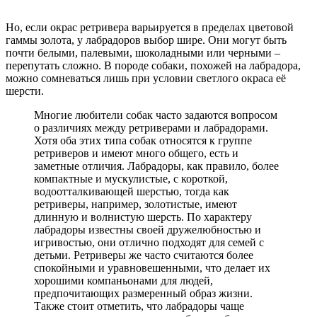
Но, если окрас ретривера варьируется в пределах цветовой
гаммы золота, у лабрадоров выбор шире. Они могут быть
почти белыми, палевыми, шоколадными или черными –
перепутать сложно. В породе собаки, похожей на лабрадора,
можно сомневаться лишь при условии светлого окраса её
шерсти.
Многие любители собак часто задаются вопросом
о различиях между ретриверами и лабрадорами.
Хотя оба этих типа собак относятся к группе
ретриверов и имеют много общего, есть и
заметные отличия. Лабрадоры, как правило, более
компактные и мускулистые, с короткой,
водоотталкивающей шерстью, тогда как
ретриверы, например, золотистые, имеют
длинную и волнистую шерсть. По характеру
лабрадоры известны своей дружелюбностью и
игривостью, они отлично подходят для семей с
детьми. Ретриверы же часто считаются более
спокойными и уравновешенными, что делает их
хорошими компаньонами для людей,
предпочитающих размеренный образ жизни.
Также стоит отметить, что лабрадоры чаще