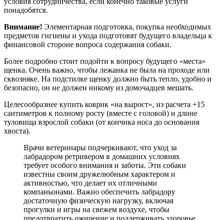
условия сотрудничества, если конечно таковые услуги
понадобятся.
Внимание!
Элементарная подготовка, покупка необходимых
предметов гигиены и ухода подготовят будущего владельца к
финансовой стороне вопроса содержания собаки.
Более подробно стоит подойти к вопросу будущего «места»
щенка. Очень важно, чтобы лежанка не была на проходе или
сквозняке. На подстилке щенку должно быть тепло, удобно и
безопасно, он не должен никому из домочадцев мешать.
Целесообразнее купить коврик «на вырост», из расчета +15
сантиметров к полному росту (вместе с головой) и длине
туловища взрослой собаки (от кончика носа до основания
хвоста).
Врачи ветеринары подчеркивают, что уход за
лабрадором ретривером в домашних условиях
требует особого внимания и заботы. Эти собаки
известны своим дружелюбным характером и
активностью, что делает их отличными
компаньонами. Важно обеспечить лабрадору
достаточную физическую нагрузку, включая
прогулки и игры на свежем воздухе, чтобы
предотвратить ожирение и поддерживать здоровье