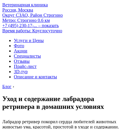
Ветеринарная клиника
Россия, Москва
Округ СЗАО, Район Строгино
Метро:
Строгино
0.6 км
+7 (495) 230-17-...
– показать
Время работы: Круглосуточно
Услуги и Цены
Фото
Акции
Специалисты
Отзывы
Прайс-лист
3D-тур
Описание и контакты
Блог
›
Уход и содержание лабрадора
ретривера в домашних условиях
Лабрадор ретривер покорил сердца любителей животных
живостью ума, красотой, простотой в уходе и содержании.