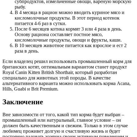
субпродуктов, измельченные овощи, вареную морскую
рыбу.
В 4 месяца в рацион можно вводить куриное мясо и
кисломолочные продукты. В этот период котенок
питается 4-6 раз в сутки.
После 6 месяцев котика кормят 3 или 4 раза в день.
Основу рациона составляет постное мясо,
кисломолочные продукты, овощи и фрукты, каши.
В 10 месяцев животное питается как взрослое и ест 2
раза в день.
Если владелец решил использовать промышленный корм для
британских котят, оптимальным вариантом станет продукт
Royal Canin Kitten British Shorthair, который разработан
специально для животных этой породы. В качестве
альтернативного варианта можно использовать корма Acana,
Hills, Guabi и Brit Premium.
Заключение
Вне зависимости от того, какой тип корма будет выбран –
промышленный или натуральный, главное условие – он
должен быть качественным и свежим. Только в этом случае
любимец проживет долгую и счастливую жизнь и будет
постоянно радовать хозяина своим активным поведением и