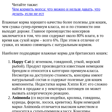
Читайте также:
Чем кормить мопса: что можно и нельзя давать, что
делать, если не ест
Влажные корма хорошего качества более полезны для кошек,
чем сушка супер-премиум класса, но и по стоимости они
выходят дороже. Главное преимущество консервов
заключается в том, что они содержат около 80% влаги, в то
время как сухой корм – всего 6%. При этом в отличие от
сушки, их можно совмещать с натуральным кормом.
Наиболее подходящие влажные корма для британских кошек:
Happy Cat
(с ягненком, говядиной, уткой, морской
рыбой). Продукт производится известным немецким
брендом и относится к категории премиум-класса.
Несмотря на доступную стоимость, консервы имеют
натуральный состав и содержат полезные для кошек
компоненты. Недостатки корма Хэппи Кэт: его сложно
найти в продаже и у некоторых питомцев он может
вызвать аллергическую реакцию.
Animonda
(со вкусом индейки, кролика, говядины,
курицы, форели, лосося, креветок). Корм немецкой
марки Animonda отличается высоким качеством и
относится к супер-премиум классу. Консервы