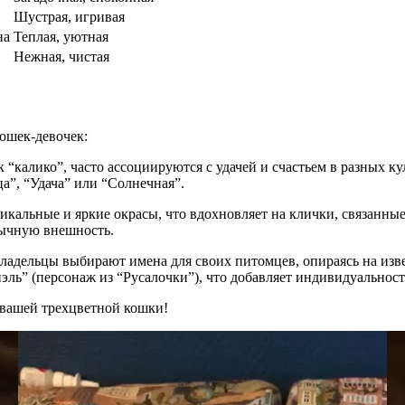
Шустрая, игривая
на
Теплая, уютная
Нежная, чистая
кошек-девочек:
к “калико”, часто ассоциируются с удачей и счастьем в разных 
а”, “Удача” или “Солнечная”.
икальные и яркие окрасы, что вдохновляет на клички, связанны
бычную внешность.
владельцы выбирают имена для своих питомцев, опираясь на изв
ль” (персонаж из “Русалочки”), что добавляет индивидуальнос
 вашей трехцветной кошки!