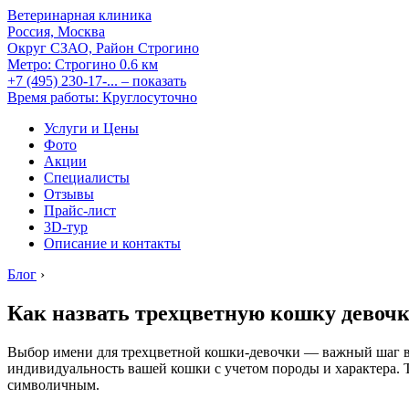
Ветеринарная клиника
Россия, Москва
Округ СЗАО, Район Строгино
Метро:
Строгино
0.6 км
+7 (495) 230-17-...
– показать
Время работы: Круглосуточно
Услуги и Цены
Фото
Акции
Специалисты
Отзывы
Прайс-лист
3D-тур
Описание и контакты
Блог
›
Как назвать трехцветную кошку девоч
Выбор имени для трехцветной кошки-девочки — важный шаг в 
индивидуальность вашей кошки с учетом породы и характера. Т
символичным.