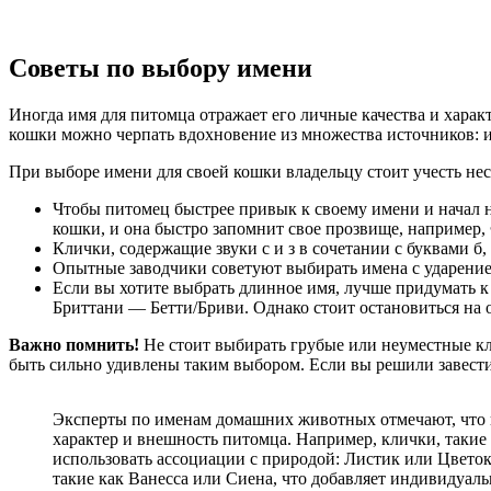
Советы по выбору имени
Иногда имя для питомца отражает его личные качества и харак
кошки можно черпать вдохновение из множества источников: им
При выборе имени для своей кошки владельцу стоит учесть не
Чтобы питомец быстрее привык к своему имени и начал н
кошки, и она быстро запомнит свое прозвище, например, 
Клички, содержащие звуки с и з в сочетании с буквами б,
Опытные заводчики советуют выбирать имена с ударением 
Если вы хотите выбрать длинное имя, лучше придумать к
Бриттани — Бетти/Бриви. Однако стоит остановиться на о
Важно помнить!
Не стоит выбирать грубые или неуместные кли
быть сильно удивлены таким выбором. Если вы решили завести
Эксперты по именам домашних животных отмечают, что 
характер и внешность питомца. Например, клички, такие
использовать ассоциации с природой: Листик или Цветок
такие как Ванесса или Сиена, что добавляет индивидуаль