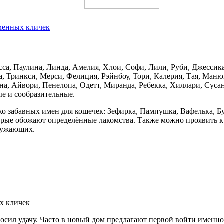
менных кличек
са, Паулина, Линда, Амелия, Хлои, Софи, Лили, Руби, Джессика
а, Тринкси, Мерси, Фелиция, Рэйнбоу, Тори, Калерия, Тая, Ман
а, Айвори, Пенелопа, Одетт, Миранда, Ребекка, Хиллари, Суса
ые и сообразительные.
лько забавных имен для кошечек: Зефирка, Пампушка, Вафелька, 
торые обожают определённые лакомства. Также можно проявить 
кружающих.
х кличек
сил удачу. Часто в новый дом предлагают первой войти именно к