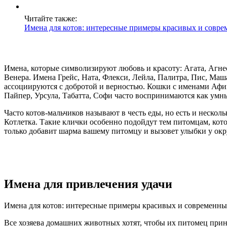
Читайте также:
Имена для котов: интересные примеры красивых и совре
Имена, которые символизируют любовь и красоту: Агата, Агнес
Венера. Имена Грейс, Ната, Флекси, Лейла, Палитра, Пис, Маш
ассоциируются с добротой и верностью. Кошки с именами Афин
Пайпер, Урсула, Табатта, Софи часто воспринимаются как умн
Часто котов-мальчиков называют в честь еды, но есть и неско
Котлетка. Такие клички особенно подойдут тем питомцам, ко
только добавит шарма вашему питомцу и вызовет улыбки у о
Имена для привлечения удачи
Имена для котов: интересные примеры красивых и современны
Все хозяева домашних животных хотят, чтобы их питомец прино