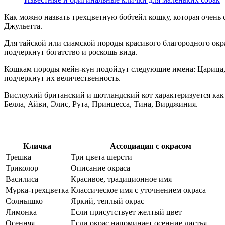
Как можно назвать трехцветную бобтейл кошку, которая очень с
Джульетта.
Для тайской или сиамской породы красивого благородного окра
подчеркнут богатство и роскошь вида.
Кошкам породы мейн-кун подойдут следующие имена: Царица, Р
подчеркнут их величественность.
Вислоухий британский и шотландский кот характеризуется как
Белла, Айви, Элис, Рута, Принцесса, Тина, Вирджиния.
Кличкa
Ассоциация с окрасом
Трешка
Три цвета шерсти
Триколор
Описание окраса
Василиса
Красивое, традиционное имя
Мурка-трехцветка
Классическое имя с уточнением окраса
Солнышко
Яркий, теплый окрас
Лимонка
Если присутствует желтый цвет
Осенняя
Если окрас напоминает осенние листья