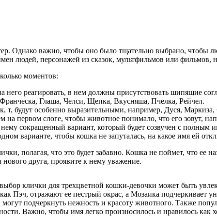
тер. Однако важно, чтобы оно было тщательно выбрано, чтобы л
ен людей, персонажей из сказок, мультфильмов или фильмов, на
сколько моментов:
а него реагировать, в нем должны присутствовать шипящие согл
Франческа, Глаша, Челси, Щепка, Вкусняша, Пчелка, Рейчел.
 к, т, будут особенно выразительными, например, Дуся, Маркиза,
на первом слоге, чтобы животное понимало, что его зовут, нап
 нему сокращенный вариант, который будет созвучен с полным 
дном варианте, чтобы кошка не запуталась, на какое имя ей откл
чки, полагая, что это будет забавно. Кошка не поймет, что ее н
 нового друга, проявите к нему уважение.
выбор клички для трехцветной кошки-девочки может быть увле
 как Пэч, отражают ее пестрый окрас, а Мозаика подчеркивает 
 могут подчеркнуть нежность и красоту животного. Также попу
ности. Важно, чтобы имя легко произносилось и нравилось как хо