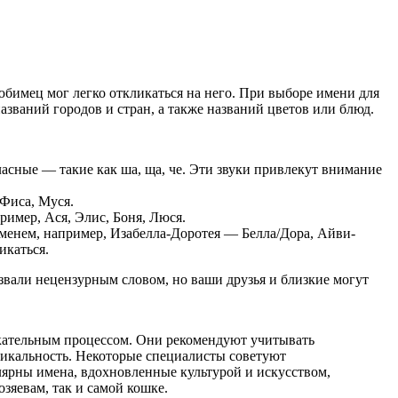
юбимец мог легко откликаться на него. При выборе имени для
званий городов и стран, а также названий цветов или блюд.
асные — такие как ша, ща, че. Эти звуки привлекут внимание
 Фиса, Муся.
ример, Ася, Элис, Боня, Люся.
именем, например, Изабелла-Доротея — Белла/Дора, Айви-
икаться.
азвали нецензурным словом, но ваши друзья и близкие могут
кательным процессом. Они рекомендуют учитывать
уникальность. Некоторые специалисты советуют
лярны имена, вдохновленные культурой и искусством,
зяевам, так и самой кошке.