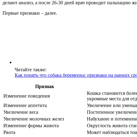
делают анализ, а после 26-30 дней врач проводит пальпацию жи
Первые признаки – далее.
Читайте также:
Как понять что собака беременна: признаки на ранних ср
Признак
Кошка становится более
Изменение поведения
укромные места для от
Изменение аппетита
Увеличение или уменьш
Увеличение веса
Постепенное увеличение
Увеличение молочных желез
Набухание и потемнени
Изменение формы живота
Округлость живота ста
Рвота
Может наблюдаться тошн