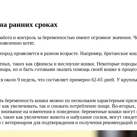
на ранних сроках
абота и контроль за беременностью имеют огромное значение. Ч
появлению котят.
род проявляется в разном возрасте. Например, британские кошк
ных, таких как сфинксы и вислоухие кошки. Некоторые породы 
ара, но и быть готовыми оказать помощь своей кошке в процессе
 около 9 недель, что составляет примерно 62-65 дней. У крупных
ить беременность кошки можно по нескольким характерным призн
 как увеличивать, так и снижать потребление пищи. Во-вторых, 
 внимание на изменения в поведении: беременные кошки могут п
 такие как увеличение живота и набухание сосков, могут свиде
 с ветеринаром для подтверждения и получения рекомендаций по