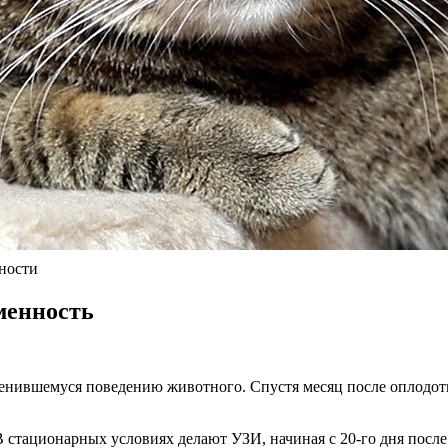
нности
менность
енившемуся поведению животного. Спустя месяц после оплодотв
В стационарных условиях делают УЗИ, начиная с 20-го дня посл