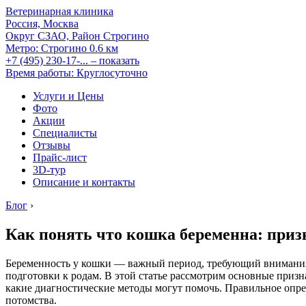
Ветеринарная клиника
Россия, Москва
Округ СЗАО, Район Строгино
Метро:
Строгино
0.6 км
+7 (495) 230-17-...
– показать
Время работы: Круглосуточно
Услуги и Цены
Фото
Акции
Специалисты
Отзывы
Прайс-лист
3D-тур
Описание и контакты
Блог
›
Как понять что кошка беременна: приз
Беременность у кошки — важный период, требующий внимания 
подготовки к родам. В этой статье рассмотрим основные призн
какие диагностические методы могут помочь. Правильное опре
потомства.