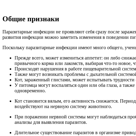
Общие признаки
Паразитарные инфекции не проявляют себя сразу после зараже
развития инфекции можно заметить изменения в поведении п
Поскольку паразитарные инфекции имеют много общего, ученые 
Прежде всего, может измениться аппетит: он либо снижае
привычного корма или лакомств, выбирая что-то новое, ч
Происходят нарушения в работе пищеварительной системы.
Также могут возникать проблемы с дыхательной системо
Кот, зараженный глистами, может испытывать трудности 
У питомца могут воспаляться один или оба глаза, а такж
одновременно.
Кот становится вялым, его активность снижается. Перио
воздействуют на нервную систему животного.
При поражении нервной системы могут наблюдаться проб
анализы для выявления паразитов.
Длительное существование паразитов в организме привод