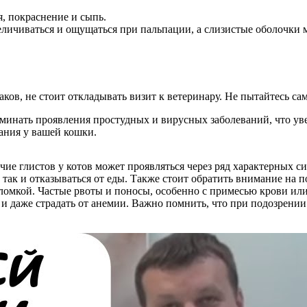
я, покраснение и сыпь.
ичиваться и ощущаться при пальпации, а слизистые оболочки м
ков, не стоит откладывать визит к ветеринару. Не пытайтесь са
нать проявления простудных и вирусных заболеваний, что уве
ания у вашей кошки.
чие глистов у котов может проявляться через ряд характерных с
 так и отказываться от еды. Также стоит обратить внимание на 
ломкой. Частые рвоты и поносы, особенно с примесью крови или 
я и даже страдать от анемии. Важно помнить, что при подозрении