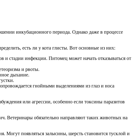
ершении инкубационного периода. Однако даже в процессе
делить, есть ли у кота глисты. Вот основные из них:
тов и стадии инфекции. Питомец может начать отказываться от
етеоризма и рвоты.
нное дыхание.
густки.
 сопровождается гнойными выделениями из глаз и носа
збуждения или агрессии, особенно если токсины паразитов
ич. Ветеринары обязательно направляют таких животных на
я. Могут появляться залысины, шерсть становится тусклой и