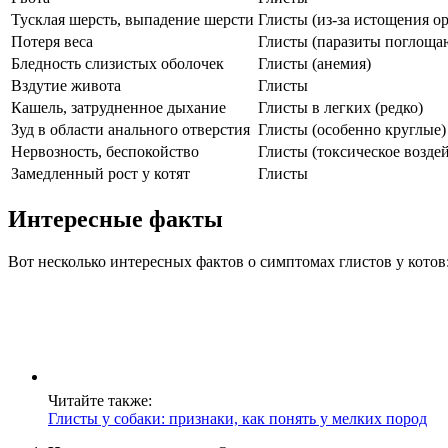
Тусклая шерсть, выпадение шерсти
Глисты (из-за истощения о
Потеря веса
Глисты (паразиты поглоща
Бледность слизистых оболочек
Глисты (анемия)
Вздутие живота
Глисты
Кашель, затрудненное дыхание
Глисты в легких (редко)
Зуд в области анального отверстия
Глисты (особенно круглые)
Нервозность, беспокойство
Глисты (токсическое возде
Замедленный рост у котят
Глисты
Интересные факты
Вот несколько интересных фактов о симптомах глистов у котов
Читайте также:
Глисты у собаки: признаки, как понять у мелких пород