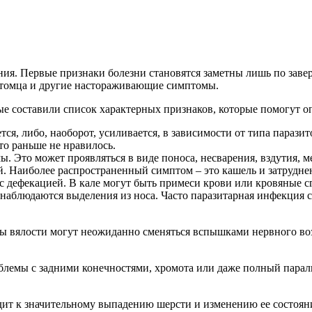
ния. Первые признаки болезни становятся заметны лишь по зав
итомца и другие настораживающие симптомы.
составили список характерных признаков, которые помогут опре
тся, либо, наоборот, усиливается, в зависимости от типа парази
то раньше не нравилось.
 Это может проявляться в виде поноса, несварения, вздутия, м
й. Наиболее распространенный симптом – это кашель и затрудне
с дефекацией. В кале могут быть примеси крови или кровяные с
е наблюдаются выделения из носа. Часто паразитарная инфекция
ды вялости могут неожиданно сменяться вспышками нервного во
лемы с задними конечностями, хромота или даже полный парал
ит к значительному выпадению шерсти и изменению ее состояни