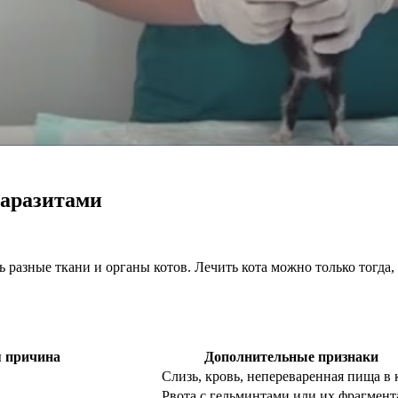
паразитами
 разные ткани и органы котов. Лечить кота можно только тогда,
 причина
Дополнительные признаки
Слизь, кровь, непереваренная пища в 
Рвота с гельминтами или их фрагмен