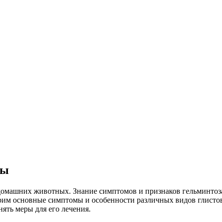
мы
 домашних животных. Знание симптомов и признаков гельминтоз
отрим основные симптомы и особенности различных видов глисто
нять меры для его лечения.