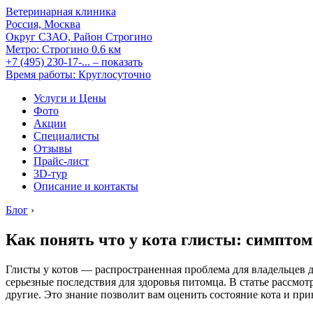
Ветеринарная клиника
Россия, Москва
Округ СЗАО, Район Строгино
Метро:
Строгино
0.6 км
+7 (495) 230-17-...
– показать
Время работы: Круглосуточно
Услуги и Цены
Фото
Акции
Специалисты
Отзывы
Прайс-лист
3D-тур
Описание и контакты
Блог
›
Как понять что у кота глисты: симпто
Глисты у котов — распространенная проблема для владельцев
серьезные последствия для здоровья питомца. В статье рассм
другие. Это знание позволит вам оценить состояние кота и при