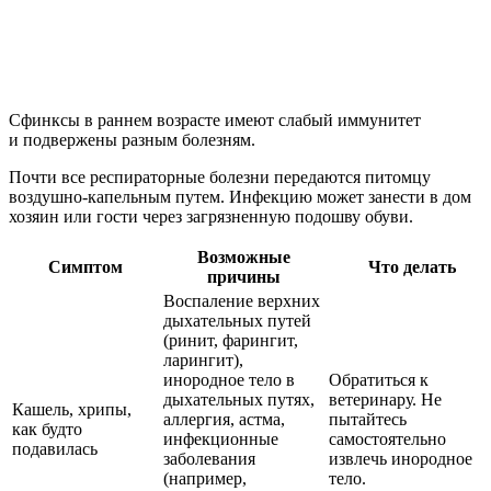
Сфинксы в раннем возрасте имеют слабый иммунитет
и подвержены разным болезням.
Почти все респираторные болезни передаются питомцу
воздушно-капельным путем. Инфекцию может занести в дом
хозяин или гости через загрязненную подошву обуви.
Возможные
Симптом
Что делать
причины
Воспаление верхних
дыхательных путей
(ринит, фарингит,
ларингит),
инородное тело в
Обратиться к
дыхательных путях,
ветеринару. Не
Кашель, хрипы,
аллергия, астма,
пытайтесь
как будто
инфекционные
самостоятельно
подавилась
заболевания
извлечь инородное
(например,
тело.