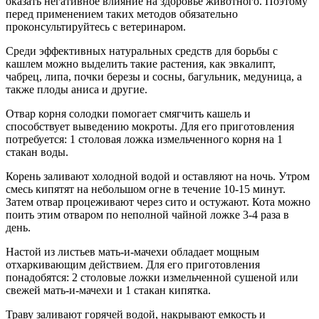
оказать негативное влияние на здоровье животного. Поэтому
перед применением таких методов обязательно
проконсультируйтесь с ветеринаром.
Среди эффективных натуральных средств для борьбы с
кашлем можно выделить такие растения, как эвкалипт,
чабрец, липа, почки березы и сосны, багульник, медуница, а
также плоды аниса и другие.
Отвар корня солодки помогает смягчить кашель и
способствует выведению мокроты. Для его приготовления
потребуется: 1 столовая ложка измельченного корня на 1
стакан воды.
Корень заливают холодной водой и оставляют на ночь. Утром
смесь кипятят на небольшом огне в течение 10-15 минут.
Затем отвар процеживают через сито и остужают. Кота можно
поить этим отваром по неполной чайной ложке 3-4 раза в
день.
Настой из листьев мать-и-мачехи обладает мощным
отхаркивающим действием. Для его приготовления
понадобятся: 2 столовые ложки измельченной сушеной или
свежей мать-и-мачехи и 1 стакан кипятка.
Траву заливают горячей водой, накрывают емкость и