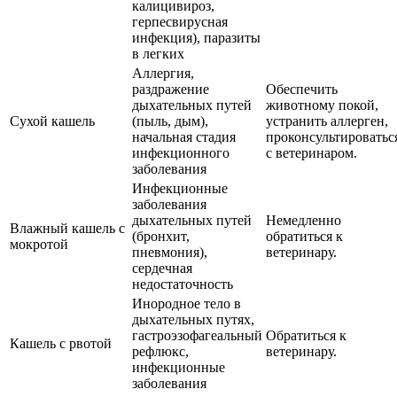
калицивироз,
герпесвирусная
инфекция), паразиты
в легких
Аллергия,
раздражение
Обеспечить
дыхательных путей
животному покой,
Сухой кашель
(пыль, дым),
устранить аллерген,
начальная стадия
проконсультироватьс
инфекционного
с ветеринаром.
заболевания
Инфекционные
заболевания
дыхательных путей
Немедленно
Влажный кашель с
(бронхит,
обратиться к
мокротой
пневмония),
ветеринару.
сердечная
недостаточность
Инородное тело в
дыхательных путях,
гастроэзофагеальный
Обратиться к
Кашель с рвотой
рефлюкс,
ветеринару.
инфекционные
заболевания