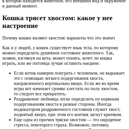
в которой находится животное, его внешний вид и окружение
в данный момент.
Кошка трясет хвостом: какое у нее
настроение
Почему кошки виляют хвостом: варианты что это значит
Как и у людей, у кошек существует язык тела, по которому
можно определить душевное состояние животного. Так,
хозяин, взглянув на кота, может понять, хочет ли кошка
играть, или же питомца лучше оставить наедине.
Если котик намерен поиграть с человеком, он выражает
это с помощью легкого подергивания хвоста,
направленного вертикально вверх. Если же во время
игры кот начинает громко хлестать по полу хвостом,
то следует все прекратить.
Раздражение любимца легко определить по нервным
подергиваниям хвоста в разные стороны. Иногда
индикатором раздраженного состояния служит хвост,
поднятый вверх, при этом его кончик загнут крючком.
Еще одна из причин тряски хвостом — это ощущение
стресса, некоторого страха. Возможно, питомец