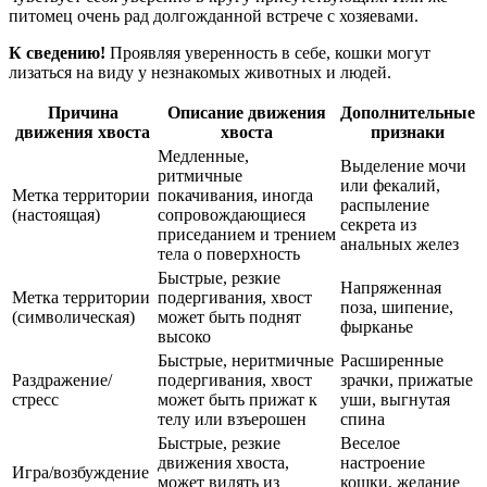
питомец очень рад долгожданной встрече с хозяевами.
К сведению!
Проявляя уверенность в себе, кошки могут
лизаться на виду у незнакомых животных и людей.
Причина
Описание движения
Дополнительные
движения хвоста
хвоста
признаки
Медленные,
Выделение мочи
ритмичные
или фекалий,
Метка территории
покачивания, иногда
распыление
(настоящая)
сопровождающиеся
секрета из
приседанием и трением
анальных желез
тела о поверхность
Быстрые, резкие
Напряженная
Метка территории
подергивания, хвост
поза, шипение,
(символическая)
может быть поднят
фырканье
высоко
Быстрые, неритмичные
Расширенные
Раздражение/
подергивания, хвост
зрачки, прижатые
стресс
может быть прижат к
уши, выгнутая
телу или взъерошен
спина
Быстрые, резкие
Веселое
движения хвоста,
настроение
Игра/возбуждение
может вилять из
кошки, желание