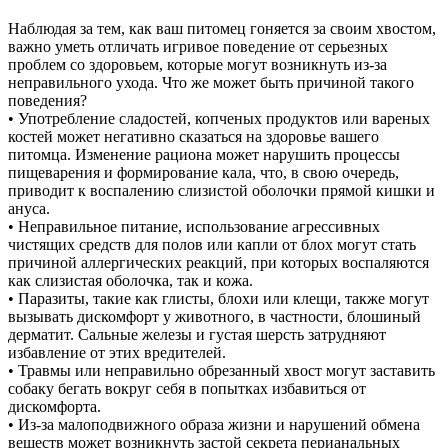
Наблюдая за тем, как ваш питомец гоняется за своим хвостом,
важно уметь отличать игривое поведение от серьезных
проблем со здоровьем, которые могут возникнуть из-за
неправильного ухода. Что же может быть причиной такого
поведения?
• Употребление сладостей, копченых продуктов или вареных
костей может негативно сказаться на здоровье вашего
питомца. Изменение рациона может нарушить процессы
пищеварения и формирование кала, что, в свою очередь,
приводит к воспалению слизистой оболочки прямой кишки и
ануса.
• Неправильное питание, использование агрессивных
чистящих средств для полов или капли от блох могут стать
причиной аллергических реакций, при которых воспаляются
как слизистая оболочка, так и кожа.
• Паразиты, такие как глисты, блохи или клещи, также могут
вызывать дискомфорт у животного, в частности, блошиный
дерматит. Сальные железы и густая шерсть затрудняют
избавление от этих вредителей.
• Травмы или неправильно обрезанный хвост могут заставить
собаку бегать вокруг себя в попытках избавиться от
дискомфорта.
• Из-за малоподвижного образа жизни и нарушений обмена
веществ может возникнуть застой секрета перианальных