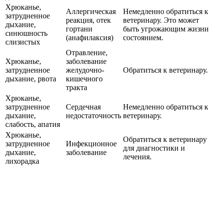
Хрюканье,
Аллергическая
Немедленно обратиться к
затрудненное
реакция, отек
ветеринару. Это может
дыхание,
гортани
быть угрожающим жизни
синюшность
(анафилаксия)
состоянием.
слизистых
Отравление,
Хрюканье,
заболевание
затрудненное
желудочно-
Обратиться к ветеринару.
дыхание, рвота
кишечного
тракта
Хрюканье,
затрудненное
Сердечная
Немедленно обратиться к
дыхание,
недостаточность
ветеринару.
слабость, апатия
Хрюканье,
Обратиться к ветеринару
затрудненное
Инфекционное
для диагностики и
дыхание,
заболевание
лечения.
лихорадка