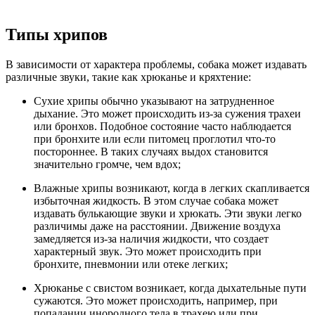
Типы хрипов
В зависимости от характера проблемы, собака может издавать
различные звуки, такие как хрюканье и кряхтение:
Сухие хрипы обычно указывают на затрудненное
дыхание. Это может происходить из-за сужения трахеи
или бронхов. Подобное состояние часто наблюдается
при бронхите или если питомец проглотил что-то
постороннее. В таких случаях выдох становится
значительно громче, чем вдох;
Влажные хрипы возникают, когда в легких скапливается
избыточная жидкость. В этом случае собака может
издавать булькающие звуки и хрюкать. Эти звуки легко
различимы даже на расстоянии. Движение воздуха
замедляется из-за наличия жидкости, что создает
характерный звук. Это может происходить при
бронхите, пневмонии или отеке легких;
Хрюканье с свистом возникает, когда дыхательные пути
сужаются. Это может происходить, например, при
попадании инородного тела в трахею или при