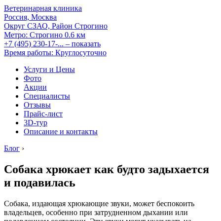
Ветеринарная клиника
Россия, Москва
Округ СЗАО, Район Строгино
Метро:
Строгино
0.6 км
+7 (495) 230-17-...
– показать
Время работы: Круглосуточно
Услуги и Цены
Фото
Акции
Специалисты
Отзывы
Прайс-лист
3D-тур
Описание и контакты
Блог
›
Собака хрюкает как будто задыхается
и подавилась
Собака, издающая хрюкающие звуки, может беспокоить
владельцев, особенно при затрудненном дыхании или