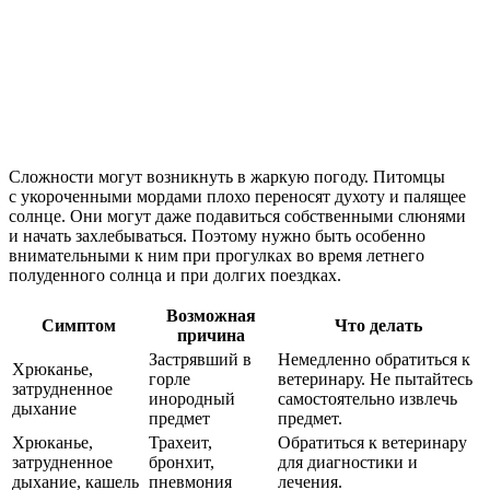
Сложности могут возникнуть в жаркую погоду. Питомцы
с укороченными мордами плохо переносят духоту и палящее
солнце. Они могут даже подавиться собственными слюнями
и начать захлебываться. Поэтому нужно быть особенно
внимательными к ним при прогулках во время летнего
полуденного солнца и при долгих поездках.
Возможная
Симптом
Что делать
причина
Застрявший в
Немедленно обратиться к
Хрюканье,
горле
ветеринару. Не пытайтесь
затрудненное
инородный
самостоятельно извлечь
дыхание
предмет
предмет.
Хрюканье,
Трахеит,
Обратиться к ветеринару
затрудненное
бронхит,
для диагностики и
дыхание, кашель
пневмония
лечения.