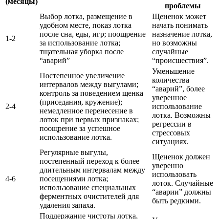
(месяцы)
проблемы
Выбор лотка, размещение в
Щененок может
удобном месте, показ лотка
начать понимать
после сна, еды, игр; поощрение
назначение лотка,
1-2
за использование лотка;
но возможны
тщательная уборка после
случайные
“аварий”
“происшествия”.
Уменьшение
Постепенное увеличение
количества
интервалов между выгулами;
“аварий”, более
контроль за поведением щенка
уверенное
(приседания, кружение);
2-4
использование
немедленное перенесение в
лотка. Возможны
лоток при первых признаках;
регрессии в
поощрение за успешное
стрессовых
использование лотка.
ситуациях.
Регулярные выгулы,
Щененок должен
постепенный переход к более
уверенно
длительным интервалам между
использовать
4-6
посещениями лотка;
лоток. Случайные
использование специальных
“аварии” должны
ферментных очистителей для
быть редкими.
удаления запаха.
Поддержание чистоты лотка,