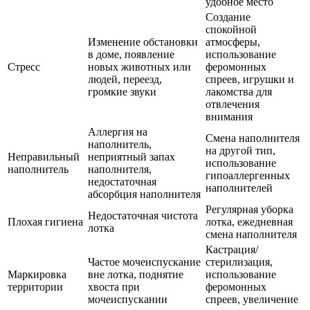
удобное место
Создание
спокойной
Изменение обстановки
атмосферы,
в доме, появление
использование
Стресс
новых животных или
феромонных
людей, переезд,
спреев, игрушки и
громкие звуки
лакомства для
отвлечения
внимания
Аллергия на
Смена наполнителя
наполнитель,
на другой тип,
Неправильный
неприятный запах
использование
наполнитель
наполнителя,
гипоаллергенных
недостаточная
наполнителей
абсорбция наполнителя
Регулярная уборка
Недостаточная чистота
Плохая гигиена
лотка, ежедневная
лотка
смена наполнителя
Кастрация/
Частое мочеиспускание
стерилизация,
Маркировка
вне лотка, поднятие
использование
территории
хвоста при
феромонных
мочеиспускании
спреев, увеличение