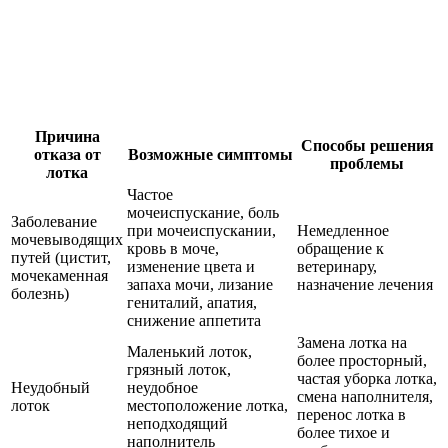
Причина
Способы решения
отказа от
Возможные симптомы
проблемы
лотка
Частое
мочеиспускание, боль
Заболевание
при мочеиспускании,
Немедленное
мочевыводящих
кровь в моче,
обращение к
путей (цистит,
изменение цвета и
ветеринару,
мочекаменная
запаха мочи, лизание
назначение лечения
болезнь)
гениталий, апатия,
снижение аппетита
Замена лотка на
Маленький лоток,
более просторный,
грязный лоток,
частая уборка лотка,
Неудобный
неудобное
смена наполнителя,
лоток
местоположение лотка,
перенос лотка в
неподходящий
более тихое и
наполнитель