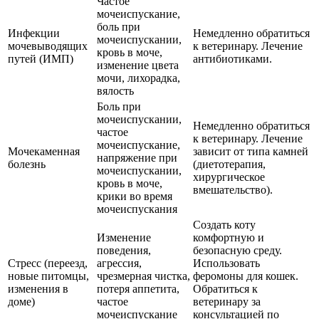
Частое
мочеиспускание,
боль при
Инфекции
Немедленно обратиться
мочеиспускании,
мочевыводящих
к ветеринару. Лечение
кровь в моче,
путей (ИМП)
антибиотиками.
изменение цвета
мочи, лихорадка,
вялость
Боль при
мочеиспускании,
Немедленно обратиться
частое
к ветеринару. Лечение
мочеиспускание,
Мочекаменная
зависит от типа камней
напряжение при
болезнь
(диетотерапия,
мочеиспускании,
хирургическое
кровь в моче,
вмешательство).
крики во время
мочеиспускания
Создать коту
Изменение
комфортную и
поведения,
безопасную среду.
Стресс (переезд,
агрессия,
Использовать
новые питомцы,
чрезмерная чистка,
феромоны для кошек.
изменения в
потеря аппетита,
Обратиться к
доме)
частое
ветеринару за
мочеиспускание
консультацией по