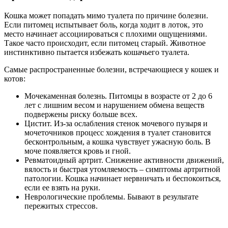
Кошка может попадать мимо туалета по причине болезни.
Если питомец испытывает боль, когда ходит в лоток, это
место начинает ассоциироваться с плохими ощущениями.
Такое часто происходит, если питомец старый. Животное
инстинктивно пытается избежать кошачьего туалета.
Самые распространенные болезни, встречающиеся у кошек и
котов:
Мочекаменная болезнь. Питомцы в возрасте от 2 до 6
лет с лишним весом и нарушением обмена веществ
подвержены риску больше всех.
Цистит. Из-за ослабления стенок мочевого пузыря и
мочеточников процесс хождения в туалет становится
бесконтрольным, а кошка чувствует ужасную боль. В
моче появляется кровь и гной.
Ревматоидный артрит. Снижение активности движений,
вялость и быстрая утомляемость – симптомы артритной
патологии. Кошка начинает нервничать и беспокоиться,
если ее взять на руки.
Неврологические проблемы. Бывают в результате
пережитых стрессов.