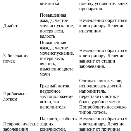
вне лотка
поводу успокоительных
препаратов.
Повышенная
жажда, частое
Немедленно обратиться
Диабет
мочеиспускание,
к ветеринару. Лечение
потеря веса,
инсулином.
вялость
Повышенная
жажда, частое
Немедленно обратиться
мочеиспускание,
Заболевания
к ветеринару. Лечение
потеря веса,
почек
зависит от стадии
вялость,
заболевания.
изменение цвета
мочи
Очищать лоток чаще,
Грязный лоток,
использовать другой
неудобное
наполнитель,
Проблемы с
местоположение
переставить лоток в
лотком
лотка, тип
более удобное место.
наполнителя
Попробовать несколько
типов лотков.
Паралич, слабость
Немедленно обратиться
Неврологические
задних
к ветеринару. Лечение
заболевания
конечностей,
зависит от причины