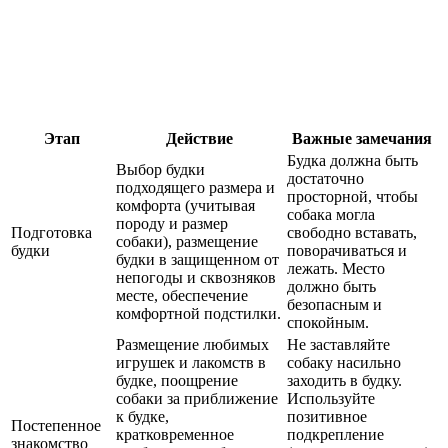
Этап
Действие
Важные замечания
Будка должна быть
Выбор будки
достаточно
подходящего размера и
просторной, чтобы
комфорта (учитывая
собака могла
породу и размер
Подготовка
свободно вставать,
собаки), размещение
будки
поворачиваться и
будки в защищенном от
лежать. Место
непогоды и сквозняков
должно быть
месте, обеспечение
безопасным и
комфортной подстилки.
спокойным.
Размещение любимых
Не заставляйте
игрушек и лакомств в
собаку насильно
будке, поощрение
заходить в будку.
собаки за приближение
Используйте
к будке,
позитивное
Постепенное
кратковременное
подкрепление
знакомство