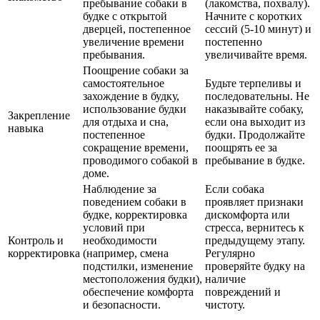
пребывание собаки в
(лакомства, похвалу).
будке с открытой
Начните с коротких
дверцей, постепенное
сессий (5-10 минут) и
увеличение времени
постепенно
пребывания.
увеличивайте время.
Поощрение собаки за
самостоятельное
Будьте терпеливы и
захождение в будку,
последовательны. Не
использование будки
наказывайте собаку,
Закрепление
для отдыха и сна,
если она выходит из
навыка
постепенное
будки. Продолжайте
сокращение времени,
поощрять ее за
проводимого собакой в
пребывание в будке.
доме.
Наблюдение за
Если собака
поведением собаки в
проявляет признаки
будке, корректировка
дискомфорта или
условий при
стресса, вернитесь к
Контроль и
необходимости
предыдущему этапу.
корректировка
(например, смена
Регулярно
подстилки, изменение
проверяйте будку на
местоположения будки),
наличие
обеспечение комфорта
повреждений и
и безопасности.
чистоту.