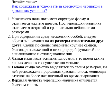
Читайте также:
Как содержать и ухаживать за красноухой черепахой в
домашних условиях?
У женского пола
нос
имеет округлую форму и
отличается желтым цветом. Нос черепашки-мальчика
отличается остротой и сравнительно небольшими
размерами.
При содержании сразу нескольких особей, следует
обратить внимания на их
размеры относительно друг
друга
. Самки по своим габаритам крупнее самцов,
благодаря заложенной в них природой функцией по
вынашиванию и откладыванию яиц.
Лапки
мальчиков усыпаны шпорами, в то время как на
лапках девочек их существенно меньше.
Голова
самца заметно выделяется по своим размерам, на
ней расположена продольная красная полоса, меняющая
оттенок на более насыщенный во время спаривания.
Верхняя челюсть
черепашки-мальчика отличается
белесым тоном.