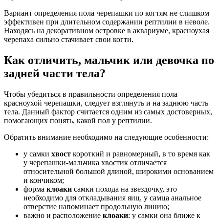
Вариант определения пола черепашки по когтям не слишком
эффективен при длительном содержании рептилии в неволе.
Находясь на декоративном островке в аквариуме, красноухая
черепаха сильно стачивает свои когти.
Как отличить, мальчик или девочка по
задней части тела?
Чтобы убедиться в правильности определения пола
красноухой черепашки, следует взглянуть и на заднюю часть
тела. Данный фактор считается одним из самых достоверных,
помогающих понять, какой пол у рептилии.
Обратить внимание необходимо на следующие особенности:
у самки
хвост
короткий и равномерный, в то время как
у черепашки-мальчика хвостик отличается
относительной большой длиной, широкими основанием
и кончиком;
форма
клоаки
самки похода на звездочку, это
необходимо для откладывания яиц, у самца анальное
отверстие напоминает продольную линию;
важно и расположение
клоаки
: у самки она ближе к