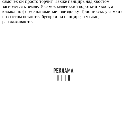
самочек он просто торчит. Также панцирь над хвостом
загибается к земле. У самок маленький короткий хвост, а
клоака по форме напоминает звездочку. Триониксы: у самки с
возрастом остаются бугорки на панцире, а у самца
разглаживаются.