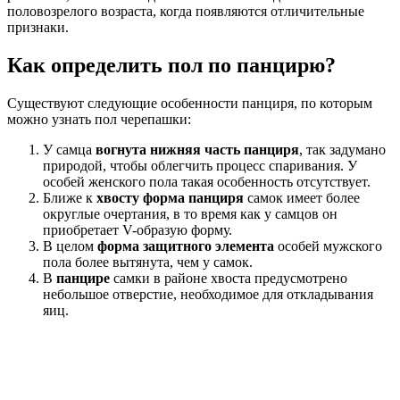
половозрелого возраста, когда появляются отличительные
признаки.
Как определить пол по панцирю?
Существуют следующие особенности панциря, по которым
можно узнать пол черепашки:
У самца
вогнута нижняя часть панциря
, так задумано
природой, чтобы облегчить процесс спаривания. У
особей женского пола такая особенность отсутствует.
Ближе к
хвосту форма панциря
самок имеет более
округлые очертания, в то время как у самцов он
приобретает V-образую форму.
В целом
форма защитного элемента
особей мужского
пола более вытянута, чем у самок.
В
панцире
самки в районе хвоста предусмотрено
небольшое отверстие, необходимое для откладывания
яиц.