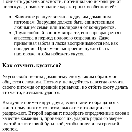
Понизить уровень опасности, потенциально исходящей от
полоскуна, поможет знание характерных особенностей:
Животное ревнует хозяина к другим домашним
питомцам. Зверушка должен быть единственным
любимцем семьи или изолирован от конкурентов.
Дружелюбный в юном возрасте, енот превращается в
агрессора в период полового созревания. Даже
привычная забота и ласка воспринимаются им, как
нападение. При смене настроения нужно быть
настороже, чтобы избежать укусов.
Как отучить кусаться?
Укусы свойственны домашнему еноту, таким образом он
общается с людьми. Поэтому, не надейтесь навсегда отучить
своего питомца от вредной привычки, но отбить охоту делать
это часто, возможно удастся.
Вы лучше поймете друг друга, если станете обращаться к
животному низким голосом, высокие интонации его
раздражают. Второй вариант: подобрать определенные слова в
качестве команды и, произнося их, ударять рядом со зверем
пустой пластиковой бутылкой, чтобы получился громкий
хлопок.