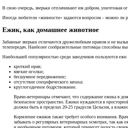
В свою очередь, зверьки отплачивают им добром, уничтожая о
Иногда любители «живности» задаются вопросом – можно ли р
Ежик, как домашнее животное
Забавные зверьки отличаются дружелюбным нравом и не вызыва
телепередач. Наиболее сообразительные питомцы способны вып
Наибольшей популярностью среди заводчиков пользуются ежи
кроткий нрав;
мягкие иголки;
бесшумное передвижение;
отсутствие специфического запаха;
круглогодичное бодрствование.
Врачи-ветеринары отмечают, что содержание ежика в до
безопасное пространство. Ежики нуждаются в просторно
должна быть в пределах 20-25 градусов Цельсия, а влаж
Кормление ежиков также требует особого внимания. Вра
забывать о регулярных ветеринарных осмотрах, так как
и необычным питомцем, который принесет радость своим