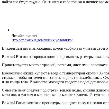
найти его будет трудно. Он заявит о себе только в ночное врем
Читайте также:
Что ест ёжик в домашних условиях?
Владельцам дач и загородных домов удобно выгуливать своего
Важно!
Высота загородки должна превышать размеры ежа, встав
Приветствуется место с травкой, ветками, листьями, палочкам
Ежемесячно ежика купают в воде с температурой около +35 гра
столько, чтобы питомец мог стоять на дне, не захлебываясь. 
и до конца тела. В качестве моющего средства подойдет любой
Смывать пену следует под струей теплой воды, уложив живот
кокосовым маслом в количестве нескольких капель. Размягченн
Важно!
Гигиенические процедуры очищают кожу и иголки от з