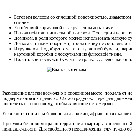
Беговым колесом со сплошной поверхностью, диаметром н
спинке.
Устойчивой кормушкой с закругленными краями.
Напольной или ниппельной поилкой. Последний вариант 
Домиком, в роли которого можно использовать мягкую су
Лотком с низкими бортами, чтобы ежику не составляло т
Игрушками. Подойдут втулки от туалетной бумаги, шарик
картонной коробки с лоскутками из флисовой ткани.
Подстилкой послужат бумажные гранулы, древесные опилк
Размещение клетки возможно в спокойном месте, поодаль от и
поддерживаться в пределах +22-26 градусов. Перегрев для еже
постелить на пол солому, чтобы животное не замерзло.
Если клетка стоит на балконе или лоджии, африканских карлик
Прогулки без присмотра по территории квартиры запрещены. Ж
принадлежности. Для свободного передвижения, ежу нужно обу