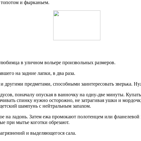
я топотом и фырканьем.
 любимца в уличном вольере произвольных размеров.
шего на задние лапки, в два раза.
и и другими предметами, способными заинтересовать зверька. Нуж
дусов, поначалу опуская в ванночку на одну-две минуты. Купат
Смачивать спинку нужно осторожно, не затрагивая ушки и мордоч
 детский шампунь с нейтральным запахом.
ное на ладонь. Затем ежа промокают полотенцем или фланелево
ые при мытье коготки обрезают.
агрязнений и выделяющегося сала.