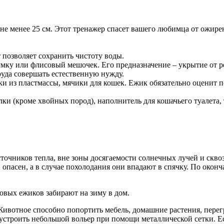
е менее 25 см. Этот тренажер спасет вашего любимца от ожирен
позволяет сохранить чистоту воды.
мку или флисовый мешочек. Его предназначение – укрытие от рез
руда совершать естественную нужду.
и из пластмассы, мячики для кошек. Ежик обязательно оценит п
и (кроме хвойных пород), наполнитель для кошачьего туалета,
сточников тепла, вне зоны досягаемости солнечных лучей и ск
й опасен, а в случае похолодания они впадают в спячку. По око
овых ежиков забирают на зиму в дом.
ивотное способно попортить мебель, домашние растения, перегр
строить небольшой вольер при помощи металлической сетки. Ес