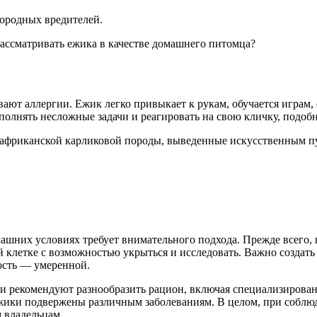
городных вредителей.
ассматривать ежика в качестве домашнего питомца?
ют аллергии. Ежик легко привыкает к рукам, обучается играм, 
олнять несложные задачи и реагировать на свою кличку, подобн
 африканской карликовой породы, выведенные искусственным п
машних условиях требует внимательного подхода. Прежде всего,
й клетке с возможностью укрыться и исследовать. Важно создат
ность — умеренной.
чи рекомендуют разнообразить рацион, включая специализирован
 ежики подвержены различным заболеваниям. В целом, при соблю
 владельцам.