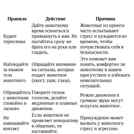
Правило
Действие
Причина
Дайте животному
Животные из приюта
время освоиться и
часто испытывают
Будьте
привыкнуть к вам. Не
стресс и нуждаются во
терпеливы
пытайтесь сразу же
времени, чтобы
брать его на руки или
почувствовать себя в
гладить.
безопасности.
Это поможет вам
Наблюдайте
Обращайте внимание
понять, комфортно ли
за языком
на сигналы, которые
животному в вашем
тела
подает животное
присутствии и избежать
животного
(хвост, уши, глаза).
нежелательных
ситуаций.
Обращайтесь
Говорите тихим
Резкие движения и
с животным
голосом, делайте
громкие звуки могут
спокойно и
медленные и плавные
испугать животное.
ласково
движения.
Если животное не
Не
Принуждение может
проявляет инициативу
навязывайте
вызвать у животного
к общению, не
контакт
стресс и агрессию.
настаивайте.