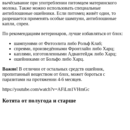
вычёсывание при употреблении питомцем материнского
молока. Также можно использовать специальные
антиблошиные ошейники. Если питомец живёт один, то
разрешается применять особые шампуни, антиблошиные
капли, спреи.
По рекомендациям ветеринаров, лучше избавляться от блох:
шампунями от Фитоэлита либо Рольф Клаб;
спреями, произведёнными Фронтлайн либо Харц;
каплями, изготовленными Адвантейдж либо Харц;
ошейниками от Больфо либо Харц.
Важно!
В отличии от остальных средств ошейник,
пропитанный веществом от блох, может бороться с
паразитами на протяжении 4-6 месяцев.
https://youtube.com/watch?v=AFiLm1VHmGc
Котята от полугода и старше