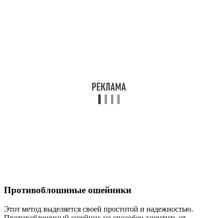
Противоблошиные ошейники
Этот метод выделяется своей простотой и надежностью.
Противоблошиный ошейник не способен защитить от