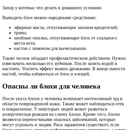
Запор у котенка: что делать в домашних условиях
Выводить блох можно народными средствами:
эфирные масла, отпугивающие запахом вредителей;
травы;
хвойные опилки, отпугивающие блох от спального
места кота;
настои с лимоном для вычесывания.
Также чеснок обладает профилактическим действием. Нужно
измельчить несколько его зубчиков. После залить водой и
настоять. Усилить эффект можно дрожжами. В конце нанести
настой, чтобы избавиться от блох и клещей.
Опасны ли блохи для человека
После укуса блохи у человека возникает интенсивный зуд в
области поврежденной кожи. Также может наблюдаться отек
и покраснение. У некоторых людей может развиться
аллергическая реакция на слюну блохи. Кроме того, блохи
являются переносчиками опасных заболеваний, которые
могут угрожать и людям. Риск заражения существует, если
блоха питалась кровью инфицированного животного, а затем