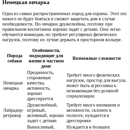
Немецкая овчарка
Одна из самых распространенных пород для охраны. Этот пес
никого не будет бояться и сможет защитить дом в случае
необходимости. Но овчарки дружелюбны, поэтому при
правильном воспитании хорошо ладят с детьми. Они легко
обучаются командам, но требуют регулярных физических
нагрузок, поэтому их лучше держать в просторном вольере.
Особенности,
Порода
подходящие для
Возможные сложности
собаки
жизни в частном
доме
Преданность,
Требует много физических
сторожевые
нагрузок, простор для выгула,
Немецкая
качества,
может быть агрессивна к
овчарка
активность,
незнакомцам без должной
хорошо
социализации
дрессируется
Дружелюбный,
Требует много внимания и
Лабрадор-
игривый,
активности, склонен к
ретривер
активный, хорошо
полноте, нуждается в
ладит с детьми
дрессировке
Выносливый,
Нуждается в больших