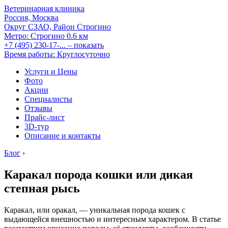
Ветеринарная клиника
Россия, Москва
Округ СЗАО, Район Строгино
Метро:
Строгино
0.6 км
+7 (495) 230-17-...
– показать
Время работы: Круглосуточно
Услуги и Цены
Фото
Акции
Специалисты
Отзывы
Прайс-лист
3D-тур
Описание и контакты
Блог
›
Каракал порода кошки или дикая
степная рысь
Каракал, или оракал, — уникальная порода кошек с
выдающейся внешностью и интересным характером. В статье