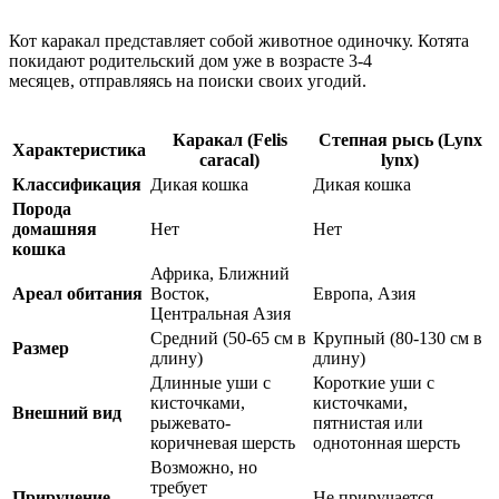
Кот каракал представляет собой животное одиночку. Котята
покидают родительский дом уже в возрасте 3-4
месяцев, отправляясь на поиски своих угодий.
Каракал (Felis
Степная рысь (Lynx
Характеристика
caracal)
lynx)
Классификация
Дикая кошка
Дикая кошка
Порода
домашняя
Нет
Нет
кошка
Африка, Ближний
Ареал обитания
Восток,
Европа, Азия
Центральная Азия
Средний (50-65 см в
Крупный (80-130 см в
Размер
длину)
длину)
Длинные уши с
Короткие уши с
кисточками,
кисточками,
Внешний вид
рыжевато-
пятнистая или
коричневая шерсть
однотонная шерсть
Возможно, но
требует
Приручение
Не приручается