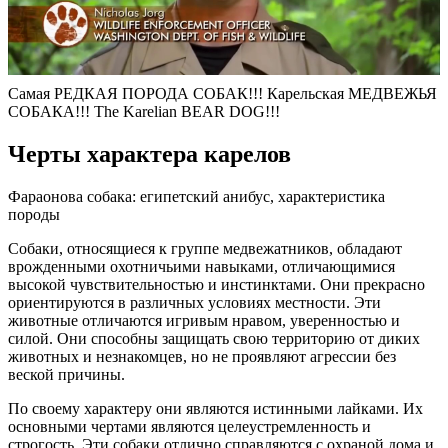
Самая РЕДКАЯ ПОРОДА СОБАК!!! Карельская МЕДВЕЖЬЯ
СОБАКА!!! The Karelian BEAR DOG!!!
Черты характера карелов
Фараонова собака: египетский анибус, характеристика
породы
Собаки, относящиеся к группе медвежатников, обладают
врожденными охотничьими навыками, отличающимися
высокой чувствительностью и инстинктами. Они прекрасно
ориентируются в различных условиях местности. Эти
животные отличаются игривым нравом, уверенностью и
силой. Они способны защищать свою территорию от диких
животных и незнакомцев, но не проявляют агрессии без
веской причины.
По своему характеру они являются истинными лайками. Их
основными чертами являются целеустремленность и
строгость. Эти собаки отлично справляются с охраной дома и