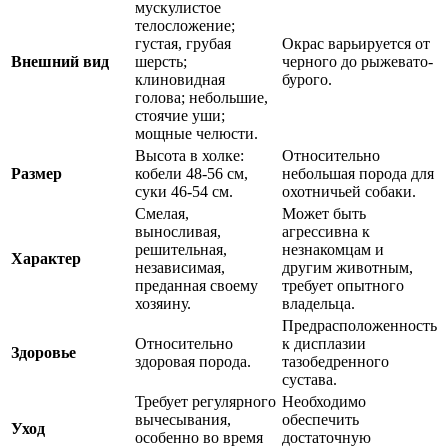
мускулистое
телосложение;
густая, грубая
Окрас варьируется от
Внешний вид
шерсть;
черного до рыжевато-
клиновидная
бурого.
голова; небольшие,
стоячие уши;
мощные челюсти.
Высота в холке:
Относительно
Размер
кобели 48-56 см,
небольшая порода для
суки 46-54 см.
охотничьей собаки.
Смелая,
Может быть
выносливая,
агрессивна к
решительная,
незнакомцам и
Характер
независимая,
другим животным,
преданная своему
требует опытного
хозяину.
владельца.
Предрасположенность
Относительно
к дисплазии
Здоровье
здоровая порода.
тазобедренного
сустава.
Требует регулярного
Необходимо
вычесывания,
обеспечить
Уход
особенно во время
достаточную