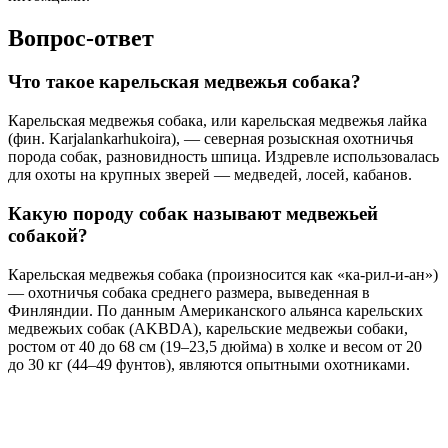
Вопрос-ответ
Что такое карельская медвежья собака?
Карельская медвежья собака, или карельская медвежья лайка
(фин. Karjalankarhukoira), — северная розыскная охотничья
порода собак, разновидность шпица. Издревле использовалась
для охоты на крупных зверей — медведей, лосей, кабанов.
Какую породу собак называют медвежьей
собакой?
Карельская медвежья собака (произносится как «ка-рил-и-ан»)
— охотничья собака среднего размера, выведенная в
Финляндии. По данным Американского альянса карельских
медвежьих собак (AKBDA), карельские медвежьи собаки,
ростом от 40 до 68 см (19–23,5 дюйма) в холке и весом от 20
до 30 кг (44–49 фунтов), являются опытными охотниками.