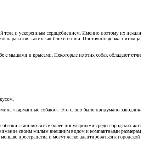
тела и ускоренным сердцебиением. Именно поэтому их начали 
 паразитов, таких как блохи и вши. Постоянно держа питомца 
ьбе с мышами и крысами. Некоторые из этих собак обладают от
.
кусом.
рмина «карманные собаки». Это слово было придумано заводчи
собачки становятся все более популярными среди городских жи
 внимание своим милым внешним видом и компактными размерами
т меньше пространства и могут легко адаптироваться к городской