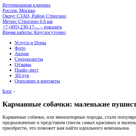
Ветеринарная клиника
Россия, Москва
Округ СЗАО, Район Строгино
Метро:
Строгино
0.6 км
+7 (495) 230-17-...
– показать
Время работы: Круглосуточно
Услуги и Цены
Фото
Акции
Специалисты
Отзывы
Прайс-лист
3D-тур
Описание и контакты
Блог
›
Карманные собачки: маленькие пушис
Карманные собачки, или миниатюрные породы, стали популярн
предназначение и представим список самых красивых и малень
приобрести, что поможет вам найти идеального компаньона.