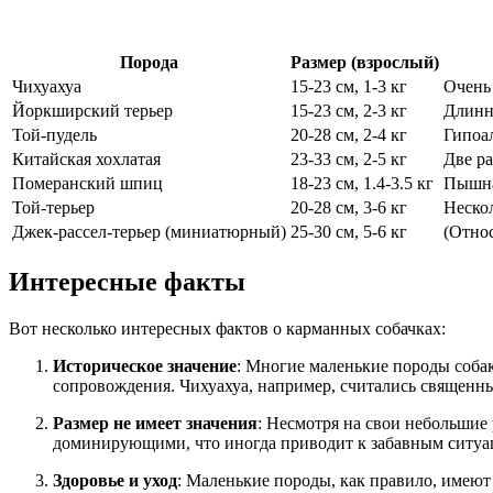
Порода
Размер (взрослый)
Чихуахуа
15-23 см, 1-3 кг
Очень
Йоркширский терьер
15-23 см, 2-3 кг
Длинна
Той-пудель
20-28 см, 2-4 кг
Гипоал
Китайская хохлатая
23-33 см, 2-5 кг
Две ра
Померанский шпиц
18-23 см, 1.4-3.5 кг
Пышна
Той-терьер
20-28 см, 3-6 кг
Неско
Джек-рассел-терьер (миниатюрный)
25-30 см, 5-6 кг
(Относ
Интересные факты
Вот несколько интересных фактов о карманных собачках:
Историческое значение
: Многие маленькие породы соба
сопровождения. Чихуахуа, например, считались священн
Размер не имеет значения
: Несмотря на свои небольшие
доминирующими, что иногда приводит к забавным ситуац
Здоровье и уход
: Маленькие породы, как правило, имеют