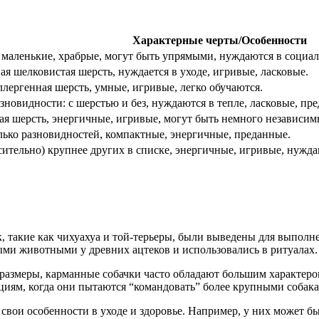
Характерные черты/Особенности
 маленькие, храбрые, могут быть упрямыми, нуждаются в социал
я шелковистая шерсть, нуждается в уходе, игривые, ласковые.
лергенная шерсть, умные, игривые, легко обучаются.
зновидности: с шерстью и без, нуждаются в тепле, ласковые, пр
я шерсть, энергичные, игривые, могут быть немного независи
лько разновидностей, компактные, энергичные, преданные.
ительно) крупнее других в списке, энергичные, игривые, нужда
к, такие как чихуахуа и той-терьеры, были выведены для выпол
ыми животными у древних ацтеков и использовались в ритуалах.
 размеры, карманные собачки часто обладают большим характер
иям, когда они пытаются “командовать” более крупными собак
 свои особенности в уходе и здоровье. Например, у них может 