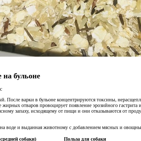
е на бульоне
с
й. После варки в бульоне концентрируются токсины, нерасщепл
 жирных отваров провоцирует появление эрозийного гастрита и
ясному запаху, исходящему от пищи и они отказываются от продук
 на воде и выданная животному с добавлением мясных и овощных
средней собаки)
Польза для собаки