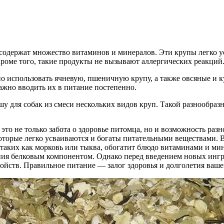
 содержат множество витаминов и минералов. Эти крупы легко у
роме того, такие продукты не вызывают аллергических реакций
о использовать ячневую, пшеничную крупу, а также овсяные и к
ажно вводить их в питание постепенно.
у для собак из смеси нескольких видов круп. Такой разнообраз
то не только забота о здоровье питомца, но и возможность раз
 которые легко усваиваются и богаты питательными веществами.
, таких как морковь или тыква, обогатит блюдо витаминами и м
ния белковым компонентом. Однако перед введением новых ингре
ойств. Правильное питание — залог здоровья и долголетия ваше