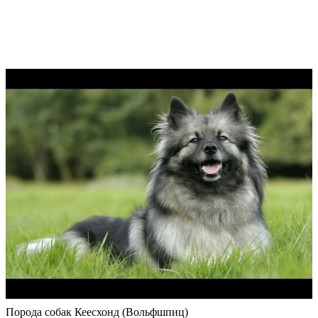
Порода собак Кеесхонд (Вольфшпиц)