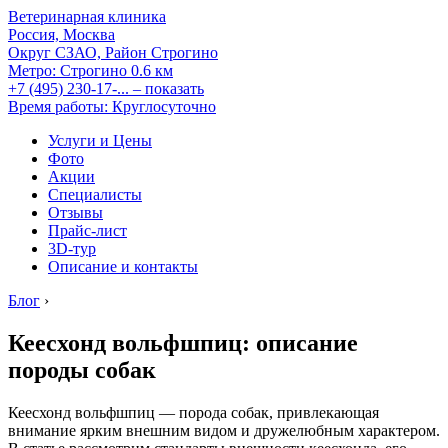
Ветеринарная клиника
Россия, Москва
Округ СЗАО, Район Строгино
Метро:
Строгино
0.6 км
+7 (495) 230-17-...
– показать
Время работы: Круглосуточно
Услуги и Цены
Фото
Акции
Специалисты
Отзывы
Прайс-лист
3D-тур
Описание и контакты
Блог
›
Кеесхонд вольфшпиц: описание
породы собак
Кеесхонд вольфшпиц — порода собак, привлекающая
внимание ярким внешним видом и дружелюбным характером.