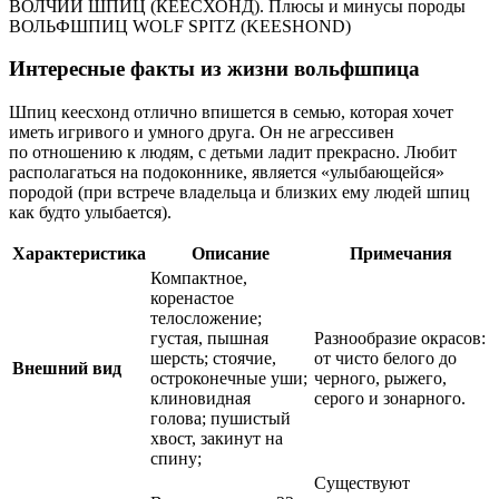
ВОЛЧИЙ ШПИЦ (КЕЕСХОНД). Плюсы и минусы породы
ВОЛЬФШПИЦ WOLF SPITZ (KEESHOND)
Интересные факты из жизни вольфшпица
Шпиц кеесхонд отлично впишется в семью, которая хочет
иметь игривого и умного друга. Он не агрессивен
по отношению к людям, с детьми ладит прекрасно. Любит
располагаться на подоконнике, является «улыбающейся»
породой (при встрече владельца и близких ему людей шпиц
как будто улыбается).
Характеристика
Описание
Примечания
Компактное,
коренастое
телосложение;
густая, пышная
Разнообразие окрасов:
шерсть; стоячие,
от чисто белого до
Внешний вид
остроконечные уши;
черного, рыжего,
клиновидная
серого и зонарного.
голова; пушистый
хвост, закинут на
спину;
Существуют