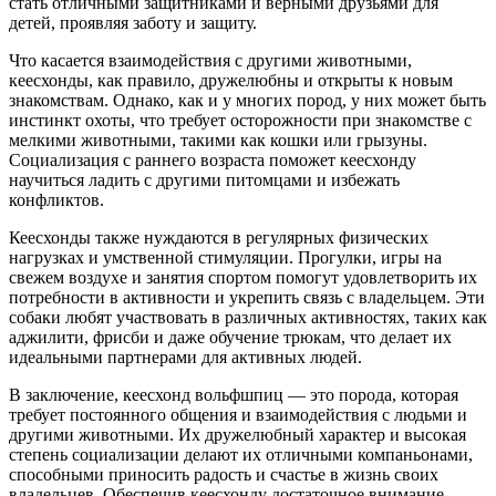
стать отличными защитниками и верными друзьями для
детей, проявляя заботу и защиту.
Что касается взаимодействия с другими животными,
кеесхонды, как правило, дружелюбны и открыты к новым
знакомствам. Однако, как и у многих пород, у них может быть
инстинкт охоты, что требует осторожности при знакомстве с
мелкими животными, такими как кошки или грызуны.
Социализация с раннего возраста поможет кеесхонду
научиться ладить с другими питомцами и избежать
конфликтов.
Кеесхонды также нуждаются в регулярных физических
нагрузках и умственной стимуляции. Прогулки, игры на
свежем воздухе и занятия спортом помогут удовлетворить их
потребности в активности и укрепить связь с владельцем. Эти
собаки любят участвовать в различных активностях, таких как
аджилити, фрисби и даже обучение трюкам, что делает их
идеальными партнерами для активных людей.
В заключение, кеесхонд вольфшпиц — это порода, которая
требует постоянного общения и взаимодействия с людьми и
другими животными. Их дружелюбный характер и высокая
степень социализации делают их отличными компаньонами,
способными приносить радость и счастье в жизнь своих
владельцев. Обеспечив кеесхонду достаточное внимание,