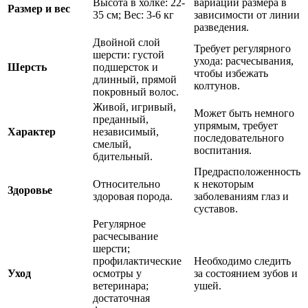
Высота в холке: 22-
вариации размера в
Размер и вес
35 см; Вес: 3-6 кг
зависимости от линии
разведения.
Двойной слой
Требует регулярного
шерсти: густой
ухода: расчесывания,
Шерсть
подшерсток и
чтобы избежать
длинный, прямой
колтунов.
покровный волос.
Живой, игривый,
Может быть немного
преданный,
упрямым, требует
Характер
независимый,
последовательного
смелый,
воспитания.
бдительный.
Предрасположенность
Относительно
к некоторым
Здоровье
здоровая порода.
заболеваниям глаз и
суставов.
Регулярное
расчесывание
шерсти;
профилактические
Необходимо следить
Уход
осмотры у
за состоянием зубов и
ветеринара;
ушей.
достаточная