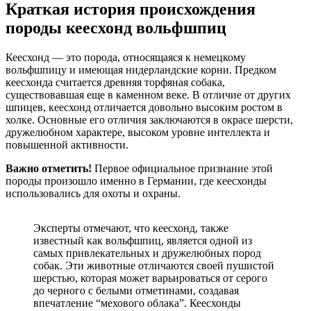
Краткая история происхождения
породы кеесхонд вольфшпиц
Кеесхонд — это порода, относящаяся к немецкому
вольфшпицу и имеющая нидерландские корни. Предком
кеесхонда считается древняя торфяная собака,
существовавшая еще в каменном веке. В отличие от других
шпицев, кеесхонд отличается довольно высоким ростом в
холке. Основные его отличия заключаются в окрасе шерсти,
дружелюбном характере, высоком уровне интеллекта и
повышенной активности.
Важно отметить!
Первое официальное признание этой
породы произошло именно в Германии, где кеесхонды
использовались для охоты и охраны.
Эксперты отмечают, что кеесхонд, также
известный как вольфшпиц, является одной из
самых привлекательных и дружелюбных пород
собак. Эти животные отличаются своей пушистой
шерстью, которая может варьироваться от серого
до черного с белыми отметинами, создавая
впечатление “мехового облака”. Кеесхонды