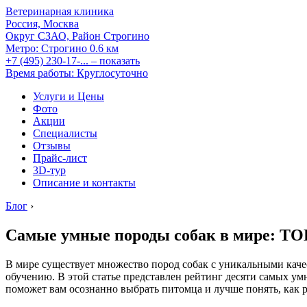
Ветеринарная клиника
Россия, Москва
Округ СЗАО, Район Строгино
Метро:
Строгино
0.6 км
+7 (495) 230-17-...
– показать
Время работы: Круглосуточно
Услуги и Цены
Фото
Акции
Специалисты
Отзывы
Прайс-лист
3D-тур
Описание и контакты
Блог
›
Самые умные породы собак в мире: ТО
В мире существует множество пород собак с уникальными кач
обучению. В этой статье представлен рейтинг десяти самых ум
поможет вам осознанно выбрать питомца и лучше понять, как р