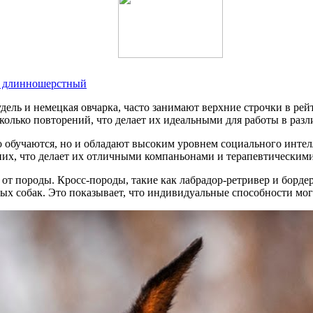
 и длинношерстный
пудель и немецкая овчарка, часто занимают верхние строчки в ре
колько повторений, что делает их идеальными для работы в разл
о обучаются, но и обладают высоким уровнем социального интел
них, что делает их отличными компаньонами и терапевтически
о от породы. Кросс-породы, такие как лабрадор-ретривер и борде
х собак. Это показывает, что индивидуальные способности могу