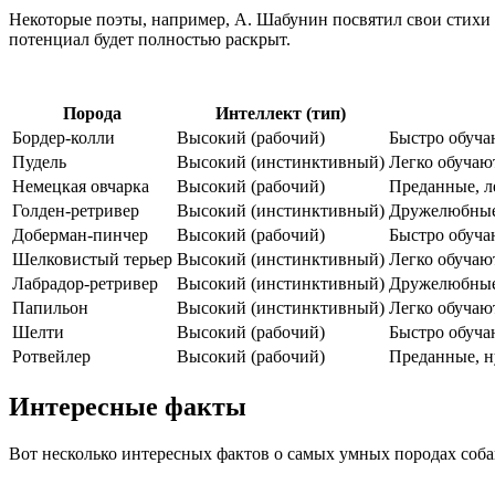
Некоторые поэты, например, А. Шабунин посвятил свои стихи с
потенциал будет полностью раскрыт.
Порода
Интеллект (тип)
Бордер-колли
Высокий (рабочий)
Быстро обуча
Пудель
Высокий (инстинктивный)
Легко обучаю
Немецкая овчарка
Высокий (рабочий)
Преданные, л
Голден-ретривер
Высокий (инстинктивный)
Дружелюбные,
Доберман-пинчер
Высокий (рабочий)
Быстро обуча
Шелковистый терьер
Высокий (инстинктивный)
Легко обучаю
Лабрадор-ретривер
Высокий (инстинктивный)
Дружелюбные,
Папильон
Высокий (инстинктивный)
Легко обучаю
Шелти
Высокий (рабочий)
Быстро обуча
Ротвейлер
Высокий (рабочий)
Преданные, н
Интересные факты
Вот несколько интересных фактов о самых умных породах соба