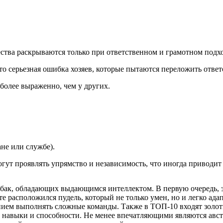
ества раскрываются только при ответственном и грамотном подхо
то серьезная ошибка хозяев, которые пытаются переложить ответ
 более выраженно, чем у других.
не или службе).
огут проявлять упрямство и независимость, что иногда приводит
бак, обладающих выдающимся интеллектом. В первую очередь, э
е расположился пудель, который не только умен, но и легко ада
нием выполнять сложные команды. Также в ТОП-10 входят золот
 навыки и способности. Не менее впечатляющими являются авст