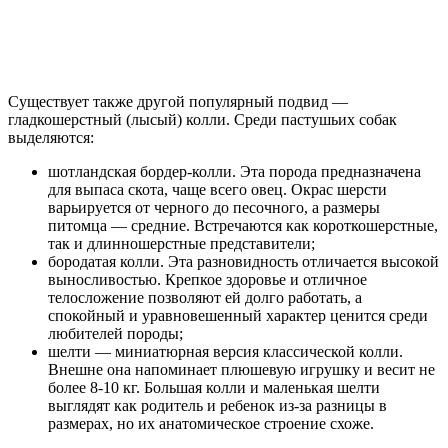
Существует также другой популярный подвид —
гладкошерстный (лысый) колли. Среди пастушьих собак
выделяются:
шотландская бордер-колли. Эта порода предназначена
для выпаса скота, чаще всего овец. Окрас шерсти
варьируется от черного до песочного, а размеры
питомца — средние. Встречаются как короткошерстные,
так и длинношерстные представители;
бородатая колли. Эта разновидность отличается высокой
выносливостью. Крепкое здоровье и отличное
телосложение позволяют ей долго работать, а
спокойный и уравновешенный характер ценится среди
любителей породы;
шелти — миниатюрная версия классической колли.
Внешне она напоминает плюшевую игрушку и весит не
более 8-10 кг. Большая колли и маленькая шелти
выглядят как родитель и ребенок из-за разницы в
размерах, но их анатомическое строение схоже.