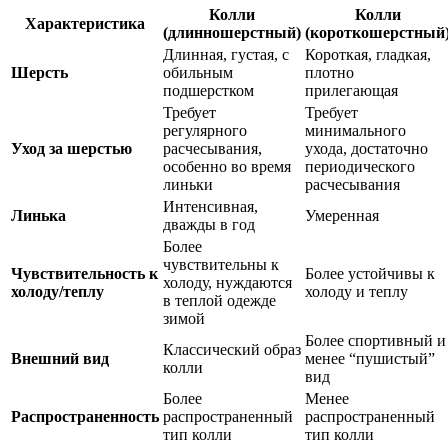
Колли
Колли
Характеристика
(длинношерстный)
(короткошерстный
Длинная, густая, с
Короткая, гладкая,
Шерсть
обильным
плотно
подшерстком
прилегающая
Требует
Требует
регулярного
минимального
Уход за шерстью
расчесывания,
ухода, достаточно
особенно во время
периодического
линьки
расчесывания
Интенсивная,
Линька
Умеренная
дважды в год
Более
чувствительны к
Чувствительность к
Более устойчивы к
холоду, нуждаются
холоду/теплу
холоду и теплу
в теплой одежде
зимой
Более спортивный и
Классический образ
Внешний вид
менее “пушистый”
колли
вид
Более
Менее
Распространенность
распространенный
распространенный
тип колли
тип колли