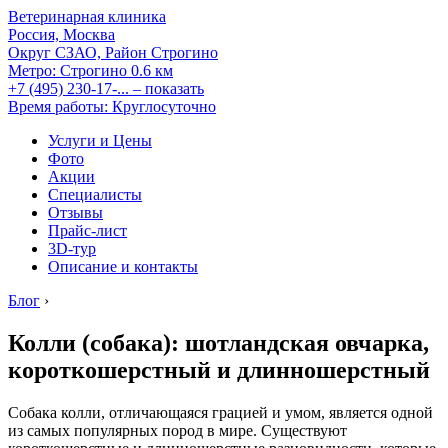
Ветеринарная клиника
Россия, Москва
Округ СЗАО, Район Строгино
Метро:
Строгино
0.6 км
+7 (495) 230-17-...
– показать
Время работы: Круглосуточно
Услуги и Цены
Фото
Акции
Специалисты
Отзывы
Прайс-лист
3D-тур
Описание и контакты
Блог
›
Колли (собака): шотландская овчарка,
короткошерстный и длинношерстный
Собака колли, отличающаяся грацией и умом, является одной
из самых популярных пород в мире. Существуют