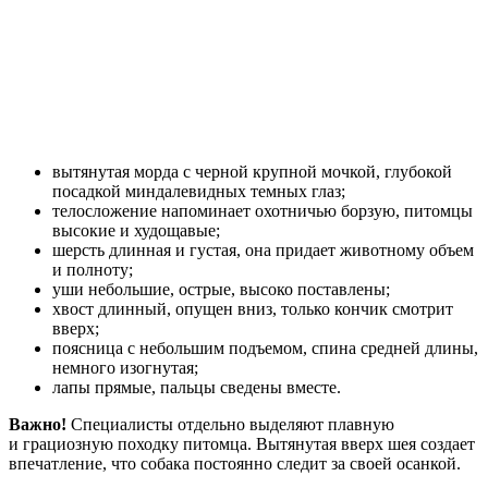
вытянутая морда с черной крупной мочкой, глубокой
посадкой миндалевидных темных глаз;
телосложение напоминает охотничью борзую, питомцы
высокие и худощавые;
шерсть длинная и густая, она придает животному объем
и полноту;
уши небольшие, острые, высоко поставлены;
хвост длинный, опущен вниз, только кончик смотрит
вверх;
поясница с небольшим подъемом, спина средней длины,
немного изогнутая;
лапы прямые, пальцы сведены вместе.
Важно!
Специалисты отдельно выделяют плавную
и грациозную походку питомца. Вытянутая вверх шея создает
впечатление, что собака постоянно следит за своей осанкой.