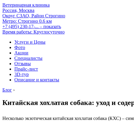
Ветеринарная клиника
Россия, Москва
Округ СЗАО, Район Строгино
Метро:
Строгино
0.6 км
+7 (495) 230-17-...
– показать
Время работы: Круглосуточно
Услуги и Цены
Фото
Акции
Специалисты
Отзывы
Прайс-лист
3D-тур
Описание и контакты
Блог
›
Китайская хохлатая собака: уход и сод
Несколько экзотическая китайская хохлатая собака (КХС) – си