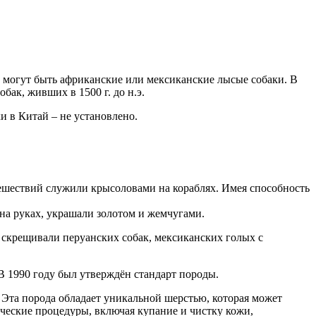
ак могут быть африканские или мексиканские лысые собаки. В
ак, живших в 1500 г. до н.э.
и в Китай – не установлено.
утешествий служили крысоловами на кораблях. Имея способность
 на руках, украшали золотом и жемчугами.
 скрещивали перуанских собак, мексиканских голых с
В 1990 году был утверждён стандарт породы.
 Эта порода обладает уникальной шерстью, которая может
ические процедуры, включая купание и чистку кожи,