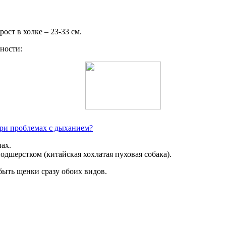
ост в холке – 23-33 см.
ности:
при проблемах с дыханием?
пах.
дшерстком (китайская хохлатая пуховая собака).
быть щенки сразу обоих видов.