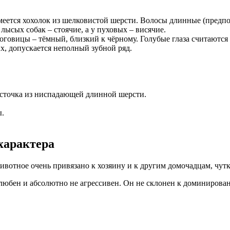
имеется хохолок из шелковистой шерсти. Волосы длинные (предп
ысых собак – стоячие, а у пуховых – висячие.
говицы – тёмный, близкий к чёрному. Голубые глаза считаются
х, допускается неполный зубной ряд.
источка из ниспадающей длинной шерсти.
ы.
характера
вотное очень привязано к хозяину и к другим домочадцам, чутк
елюбен и абсолютно не агрессивен. Он не склонен к доминиров