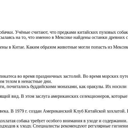
 собачки. Учёные считают, что предками китайских пуховых соб
ылаясь на то, что именно в Мексике найдены останки древних соб
ужены в Китае. Каким образом животные могли попасть из Мексик
деликатеса во время праздничных застолий. Во время морских п
им телом в ненастные дни.
нати, почитались буддийскими монахами, как оракулы. Их носили
ящий вид. В этом заслуга американских селекционеров, которые
века. В 1979 г. создан Американский Клуб Китайской хохлатой. 
охлатая собака требует особого внимания в уходе и содержании.
 подходов к уходу. Специалисты рекомендуют регулярные гигиен