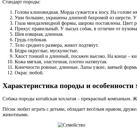
Стандарт породы:
Голова клиновидная. Морда сужается к носу. На голове 
Уши большие, украшены длинной бахромой из шерсти. У л
Глаза миндалевидной формы, широко поставлены. Цвет ро
Прикус правильный. У лысых собак, в отличие от пуховы
Шея изящная, длинная.
Грудь глубокая.
Тело среднего размера, живот подтянут.
Бёдра округлые, мускулистые.
Хвост тонкий и длинный, посажен высоко. На конце – к
Кожа мягкая, эластичная, плотно натянутая.
Конечности ровные, длинные. Лапы узкие, заячьей форм
Окрас любой.
Характеристика породы и особенности 
Собака породы китайская хохлатая – прекрасный компаньон. Жи
Пёсик любит играть с детьми, обладает весёлым нравом, друж
животными.