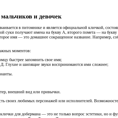
 мальчиков и девочек
ваивается в питомнике и является официальной кличкой, состоя
ой суки получают имена на букву А, второго помета — на букву 
 Второе имя — это домашнее сокращенное название. Например, с
важных моментов:
омцу быстрее запомнить свое имя;
В, Д. Глухие и шипящие звуки воспринимаются ими сложнее;
рианты.
ктер, внешний вид или привычки.
сть своих любимых персонажей или исполнителей. Возможносте
клички для добермана — это не только вопрос эстетики, но и ф