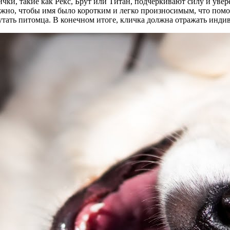
чки, такие как Рекс, Брут или Титан, подчеркивают силу и увере
ажно, чтобы имя было коротким и легко произносимым, что помо
утать питомца. В конечном итоге, кличка должна отражать индив