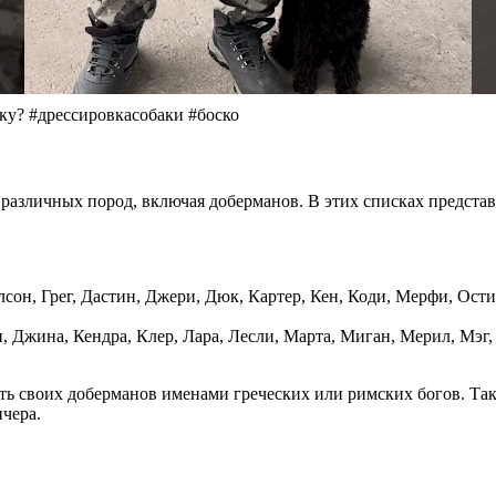
? #дрессировкасобаки #боско
различных пород, включая доберманов. В этих списках предста
лсон, Грег, Дастин, Джери, Дюк, Картер, Кен, Коди, Мерфи, Ости
и, Джина, Кендра, Клер, Лара, Лесли, Марта, Миган, Мерил, Мэг,
ь своих доберманов именами греческих или римских богов. Так
чера.