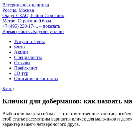
Ветеринарная клиника
Россия, Москва
Округ СЗАО, Район Строгино
Метро:
Строгино
0.6 км
+7 (495) 230-17-...
– показать
Время работы: Круглосуточно
Услуги и Цены
Фото
Акции
Специалисты
Отзывы
Прайс-лист
3D-тур
Описание и контакты
Блог
›
Клички для доберманов: как назвать м
Выбор клички для собаки — это ответственное занятие, особен
этой статье рассмотрим варианты кличек для мальчиков и дев
характер вашего четвероногого друга.