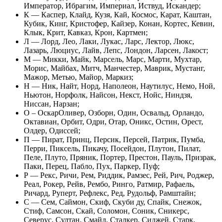
Император, Ибрагим, Империал, Иствуд, Искандер;
К — Каспер, Клайд, Кузя, Кай, Космос, Карат, Каштан,
Кубик, Кинг, Кристофер, Кайзер, Конан, Кортес, Кевин,
Клык, Крит, Кавказ, Крон, Картмен;
Л — Лорд, Лео, Лаки, Лукас, Ларс, Лектор, Люкс,
Лазарь, Люциус, Лайв, Лепс, Лондон, Ларсен, Лакост;
М — Микки, Майк, Марсель, Марс, Марти, Мухтар,
Морис, Майбах, Митч, Манчестер, Маврик, Мустанг,
Мажор, Метью, Майор, Маркиз;
Н — Ник, Найт, Норд, Наполеон, Наутилус, Немо, Ной,
Ньютон, Норфолк, Найсон, Некст, Нойс, Ниндзя,
Ниссан, Нарзан;
О – ОскарОливер, Озборн, Один, Освальд, Орландо,
Октавиан, Орбит, Одри, Отар, Оникс, Остин, Орест,
Олдер, Одиссей;
П — Пират, Принц, Персик, Персей, Патрик, Пумба,
Перри, Пиксель, Пикачу, Посейдон, Плутон, Пилат,
Пеле, Плуто, Пряник, Портер, Престон, Пауль, Призрак,
Паки, Перец, Пабло, Пух, Паркер, Пуф;
Р — Рекс, Ричи, Рем, Риддик, Рамзес, Рей, Рич, Роджер,
Реал, Рокер, Рейв, Рембо, Ринго, Ратмир, Рафаель,
Ричард, Руперт, Рефлекс, Ред, Рудольф, Рамштайн;
С — Сем, Саймон, Скиф, Скуби ду, Спайк, Снежок,
Стиф, Самсон, Скай, Соломон, Соник, Сникерс,
Северус, Султан, Смайл, Сталкер, Сиджей, Старк,