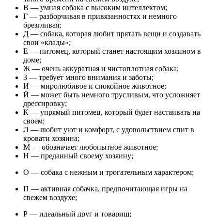
В — умная собака с высоким интеллектом;
Г — разборчивая в привязанностях и немного
брезгливая;
Д — собака, которая любит прятать вещи и создавать
свои «клады»;
Е — питомец, который станет настоящим хозяином в
доме;
Ж — очень аккуратная и чистоплотная собака;
З — требует много внимания и заботы;
И — миролюбивое и спокойное животное;
Й — может быть немного трусливым, что усложняет
дрессировку;
К — упрямый питомец, который будет настаивать на
своем;
Л — любит уют и комфорт, с удовольствием спит в
кровати хозяина;
М — обозначает любопытное животное;
Н — преданный своему хозяину;
О — собака с нежным и трогательным характером;
П — активная собачка, предпочитающая игры на
свежем воздухе;
Р — идеальный друг и товарищ;