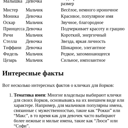
Малышка
Девочка
размер
Мистер
Мальчик
Весёлое, немного ироничное
Моника
Девочка
Красивое, популярное имя
Оскар
Мальчик
Звучное, благородное
Принцесса
Девочка
Подчеркивает красоту и грацию
Ричи
Мальчик
Короткий, энергичный
Стелла
Девочка
Звезда, яркая личность
Тиффани
Девочка
Шикарное, элегантное
Фидель
Мальчик
Редкое, запоминающееся
Цезарь
Мальчик
Сильное, импозантное
Интересные факты
Вот несколько интересных фактов о кличках для йорков:
Тематика имен
: Многие владельцы выбирают клички
для своих йорков, основываясь на их внешнем виде или
характере. Например, для мальчиков популярны имена,
связанные с мужественностью, такие как “Рокки” или
“Макс”, в то время как для девочек часто выбирают
более нежные и милые имена, такие как “Люси” или
“Софи”.