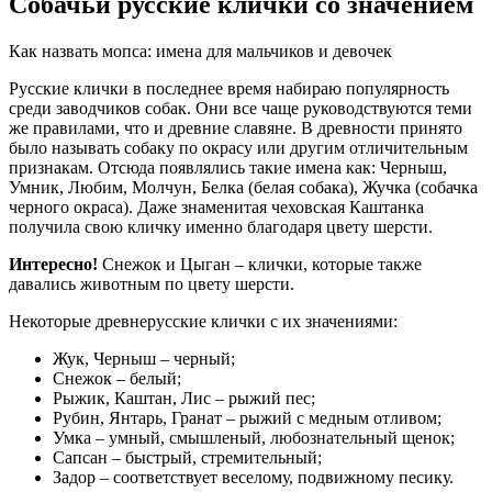
Собачьи русские клички со значением
Как назвать мопса: имена для мальчиков и девочек
Русские клички в последнее время набираю популярность
среди заводчиков собак. Они все чаще руководствуются теми
же правилами, что и древние славяне. В древности принято
было называть собаку по окрасу или другим отличительным
признакам. Отсюда появлялись такие имена как: Черныш,
Умник, Любим, Молчун, Белка (белая собака), Жучка (собачка
черного окраса). Даже знаменитая чеховская Каштанка
получила свою кличку именно благодаря цвету шерсти.
Интересно!
Снежок и Цыган – клички, которые также
давались животным по цвету шерсти.
Некоторые древнерусские клички с их значениями:
Жук, Черныш – черный;
Снежок – белый;
Рыжик, Каштан, Лис – рыжий пес;
Рубин, Янтарь, Гранат – рыжий с медным отливом;
Умка – умный, смышленый, любознательный щенок;
Сапсан – быстрый, стремительный;
Задор – соответствует веселому, подвижному песику.