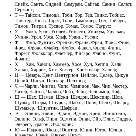
Снейк, Санта, Сидней, Самурай, Сайгак, Санни, Салют,
Сержант;
Т — Тайсон, Тимоша, Тоби, Тор, Тед, Твикс, Тобиас,
Твистер, Топаз, Торес, Тори, Тамплиер, Тич, Тайфун,
Тимон, Тигран, Тревор, Томас, Томос, Таурус;
У — Умка, Уран, Уголек, Уинсент, Уникум, Уругвай,
Умник, Урал, Урса, Ульф, Урвин, Уэсли;
Ф — Фил, Фунтик, Френки, Франк, Фрай, Фокс, Филя,
Фред, Фродо, Флайер, Фобос, Факел, Фреш, Финн,
Форест, Фольклор, Флетчер, Фигаро, Фабио, Фунт,
Франц;
Х — Хан, Хайди, Хаммер, Хосе, Хуч, Хеппи, Халк,
Харди, Харрис, Хит, Хостер, Христофор, Халиф;
Ц — Цезарь, Цент, Центурион, Цейлон, Целер, Цикун,
Церий, Цигун, Центавр, Центнер;
Ч — Чарли, Чингиз, Чипс, Чемпион, Чак, Чип, Честер,
Читер, Чайзер, Чарлиз, Чейз, Чейн, Черномор, Чиф;
Ш — Шах, Шаман, Шоки, Шелдон, Шекспир, Шон,
Шульц, Шторм, Шнурок, Шабат, Шоня, Шейх, Шварц,
Шумахер, Шпунтик, Шафран;
Э — Элвин, Элвис, Эдвин, Эдмон, Эрни, Эйнштейн,
Эклипс, Эльф, Энри, Эдмунд, Энди, Эйр, Элис, Эндрю,
Эверест, Эрагон, Эволюшн;
Ю — Юджин, Юкки, Юпитер, Юпик, Ютос, Юлиан,
Ювентус, Юлий, Юнкер, Юсуф;