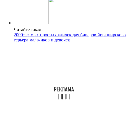
Читайте также:
2000+ самых простых кличек для биверов йоркширского
терьера мальчиков и девочек