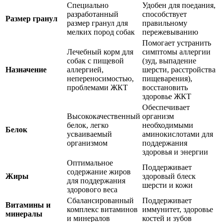
Специально
Удобен для поедания,
разработанный
способствует
Размер гранул
размер гранул для
правильному
мелких пород собак
пережевыванию
Помогает устранить
Лечебный корм для
симптомы аллергии
собак с пищевой
(зуд, выпадение
Назначение
аллергией,
шерсти, расстройства
непереносимостью,
пищеварения),
проблемами ЖКТ
восстановить
здоровье ЖКТ
Обеспечивает
Высококачественный
организм
белок, легко
необходимыми
Белок
усваиваемый
аминокислотами для
организмом
поддержания
здоровья и энергии
Оптимальное
Поддерживает
содержание жиров
Жиры
здоровый блеск
для поддержания
шерсти и кожи
здорового веса
Сбалансированный
Поддерживает
Витамины и
комплекс витаминов
иммунитет, здоровье
минералы
и минералов
костей и зубов