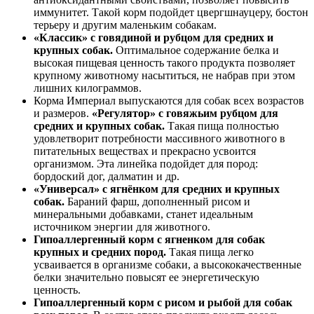
иммунитет. Такой корм подойдет цвергшнауцеру, бостон
терьеру и другим маленьким собакам.
«Классик» с говядиной и рубцом для средних и
крупных собак.
Оптимальное содержание белка и
высокая пищевая ценность такого продукта позволяет
крупному животному насытиться, не набрав при этом
лишних килограммов.
Корма Империал выпускаются для собак всех возрастов
и размеров.
«Регулятор» с говяжьим рубцом для
средних и крупных собак.
Такая пища полностью
удовлетворит потребности массивного животного в
питательных веществах и прекрасно усвоится
организмом. Эта линейка подойдет для пород:
бордоский дог, далматин и др.
«Универсал» с ягнёнком для средних и крупных
собак.
Бараний фарш, дополненный рисом и
минеральными добавками, станет идеальным
источником энергии для животного.
Гипоаллергенный корм с ягненком для собак
крупных и средних пород.
Такая пища легко
усваивается в организме собаки, а высококачественные
белки значительно повысят ее энергетическую
ценность.
Гипоаллергенный корм с рисом и рыбой для собак