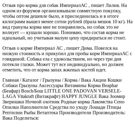
Отзыв про корма для собак ИмпериалАС , пишет Лилия. На
одном из форумов организовывали совместную покупку,
чтобы оптом дешевле было, я присоединилась и в итоге
килограмм вышел менее сотни рублей (брала мешок 10 кг). На
вид гранулы корма мне не понравились, но собак это не
волнует — кушали хорошо. Понимаю, что состав корма не
идеальный, но учитывая малую цену придираться не стоит.
Отзыв о корме Империал АС , пишет Дима. Повелся на
низкую стоимость и прикупил для пробы корм ИмпериалАС с
говядиной. Собака ела с удовольствием, но через три дня
потекли глазки. Может тут все индивидуально, но должен
отметить, что от корма запах жженых костей идет.
Главная
/
Каталог
/
Грызуны
/
Корма
/
Вака
Акции Кошки
Собаки Грызуны Аксессуары Витамины Корма Beaphar
(Беафар) Bosch/Бош LITTLE ONE PADOVAN VERSELE-
LAGA Vitakraft (Витакрафт) HAPPY JUNGLE Вака Зоомир
Зверюшки Ночной охотник Родные корма Лакомства Сено
Опилки Наполнители Средства по уходу Лошади Птицы
Рептилии Рыбы Ветаптека Производители
Производитель:
Вака
Поделиться: