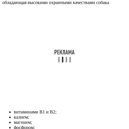
обладающая высокими охранными качествами собака
витаминами В1 и B2;
калием;
магнием;
фосфором;