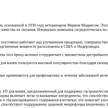
tion, основанной в 1939 году ветеринаром Марком Моррисом. Это
качества их питания. Изначально компания сосредоточилась на с
сты постоянно работают над улучшением продукции, совершенств
зводственные мощности расположены в США и Нидерландах.
тва этот бренд активно сотрудничает с множеством дистрибьюто
 для кошек пользуются высокой популярностью благодаря своем
рые применяются для профилактики и лечения заболеваний мочеп
с I/D для кошек, предназначенный для поддержки гастроинтести
орма включает легко усваиваемые ингредиенты, что способству
 и сбалансированного содержания клетчатки, что помогает улу
о способствует поддержанию здоровой микрофлоры кишечника. В