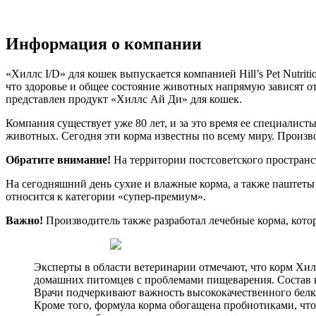
Информация о компании
«Хиллс I/D» для кошек выпускается компанией Hill’s Pet Nutri
что здоровье и общее состояние животных напрямую зависят от 
представлен продукт «Хиллс Ай Ди» для кошек.
Компания существует уже 80 лет, и за это время ее специали
животных. Сегодня эти корма известны по всему миру. Прои
Обратите внимание!
На территории постсоветского пространс
На сегодняшний день сухие и влажные корма, а также паштеты
относится к категории «супер-премиум».
Важно!
Производитель также разработал лечебные корма, кото
Эксперты в области ветеринарии отмечают, что корм Хил
домашних питомцев с проблемами пищеварения. Состав к
Врачи подчеркивают важность высококачественного белка
Кроме того, формула корма обогащена пробиотиками, чт