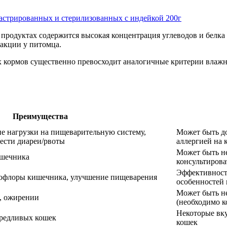
к кастрированных и стерилизованных с индейкой 200г
ых продуктах содержится высокая концентрация углеводов и белк
еакции у питомца.
х кормов существенно превосходит аналогичные критерии влаж
Преимущества
е нагрузки на пищеварительную систему,
Может быть до
ести диареи/рвоты
аллергией на 
Может быть не
ишечника
консультирова
Эффективност
офлоры кишечника, улучшение пищеварения
особенностей
Может быть не
, ожирении
(необходимо к
Некоторые вк
ередливых кошек
кошек