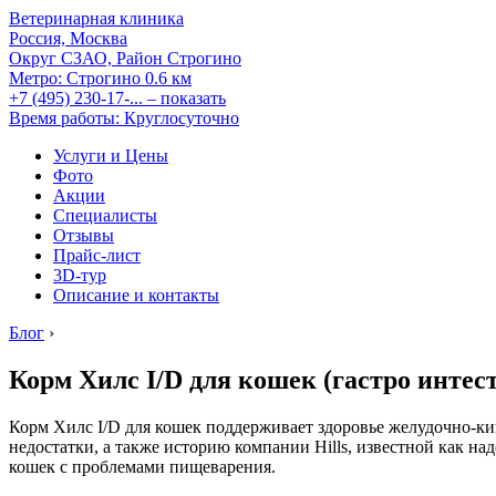
Ветеринарная клиника
Россия, Москва
Округ СЗАО, Район Строгино
Метро:
Строгино
0.6 км
+7 (495) 230-17-...
– показать
Время работы: Круглосуточно
Услуги и Цены
Фото
Акции
Специалисты
Отзывы
Прайс-лист
3D-тур
Описание и контакты
Блог
›
Корм Хилс I/D для кошек (гастро интес
Корм Хилс I/D для кошек поддерживает здоровье желудочно-ки
недостатки, а также историю компании Hills, известной как 
кошек с проблемами пищеварения.