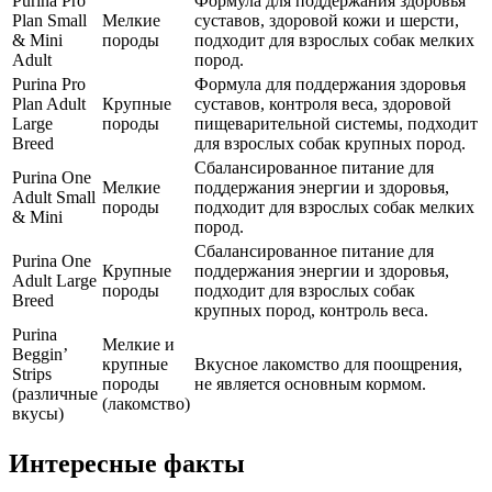
Purina Pro
Формула для поддержания здоровья
Plan Small
Мелкие
суставов, здоровой кожи и шерсти,
& Mini
породы
подходит для взрослых собак мелких
Adult
пород.
Purina Pro
Формула для поддержания здоровья
Plan Adult
Крупные
суставов, контроля веса, здоровой
Large
породы
пищеварительной системы, подходит
Breed
для взрослых собак крупных пород.
Сбалансированное питание для
Purina One
Мелкие
поддержания энергии и здоровья,
Adult Small
породы
подходит для взрослых собак мелких
& Mini
пород.
Сбалансированное питание для
Purina One
Крупные
поддержания энергии и здоровья,
Adult Large
породы
подходит для взрослых собак
Breed
крупных пород, контроль веса.
Purina
Мелкие и
Beggin’
крупные
Вкусное лакомство для поощрения,
Strips
породы
не является основным кормом.
(различные
(лакомство)
вкусы)
Интересные факты