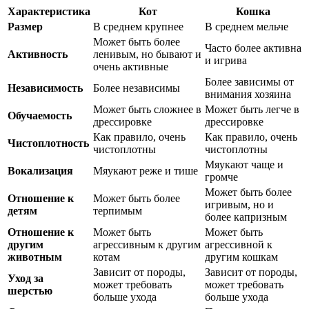
Характеристика
Кот
Кошка
Размер
В среднем крупнее
В среднем мельче
Может быть более
Часто более активна
Активность
ленивым, но бывают и
и игрива
очень активные
Более зависимы от
Независимость
Более независимы
внимания хозяина
Может быть сложнее в
Может быть легче в
Обучаемость
дрессировке
дрессировке
Как правило, очень
Как правило, очень
Чистоплотность
чистоплотны
чистоплотны
Мяукают чаще и
Вокализация
Мяукают реже и тише
громче
Может быть более
Отношение к
Может быть более
игривым, но и
детям
терпимым
более капризным
Отношение к
Может быть
Может быть
другим
агрессивным к другим
агрессивной к
животным
котам
другим кошкам
Зависит от породы,
Зависит от породы,
Уход за
может требовать
может требовать
шерстью
больше ухода
больше ухода