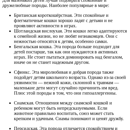
Для маленьких детей лучше подбирать спокойные и
дружелюбные породы. Наиболее популярные в мире:
Британская короткошёрстная. Эти спокойные и
флегматичные кошки хорошо ладят с детьми и не
проявляют активности в играх.
Шотландская вислоухая. Эти кошки легко адаптируются
к семейной жизни, но не любят незнакомцев. Они с
нежностью относятся к детям, особенно самки.
Бенгальская кошка. Эта порода больше подходит для
детей постарше, так как они нуждаются в активных
играх. Не стоит пытаться доминировать над бенгалом,
иначе он не станет надежным другом.
Сфинкс. Эта миролюбивая и добрая порода также
подойдет детям школьного возраста. Однако из-за своей
уязвимости — нежной кожи, склонной к травмам —
маленькие дети могут случайно причинить им вред.
Плюс этой породы в том, что они гипоаллергенны.
Сиамская. Отношения между сиамской кошкой и
ребенком могут быть непредсказуемыми. Если
животное правильно воспитать, союз может стать
крепким и удачным. Сиамы понимают и ценят дружбу.
Персидская. Эта порода отличается спокойствием и