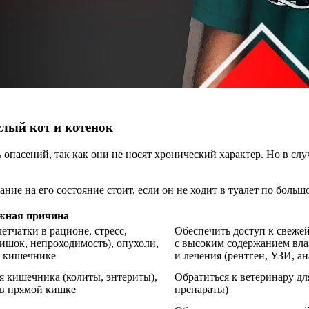
слый кот и котенок
асений, так как они не носят хронический характер. Но в случа
ние на его состояние стоит, если он не ходит в туалет по больш
жная причина
етчатки в рационе, стресс,
Обеспечить доступ к свежей
ишок, непроходимость), опухоли,
с высоким содержанием влаг
в кишечнике
и лечения (рентген, УЗИ, ан
я кишечника (колиты, энтериты),
Обратиться к ветеринару дл
 в прямой кишке
препараты)