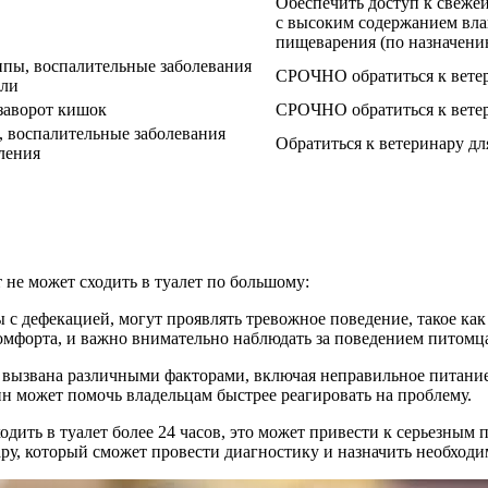
Обеспечить доступ к свежей
с высоким содержанием вла
пищеварения (по назначени
пы, воспалительные заболевания
СРОЧНО обратиться к вете
оли
заворот кишок
СРОЧНО обратиться к ветер
 воспалительные заболевания
Обратиться к ветеринару дл
ления
т не может сходить в туалет по большому:
с дефекацией, могут проявлять тревожное поведение, такое как 
омфорта, и важно внимательно наблюдать за поведением питомц
ь вызвана различными факторами, включая неправильное питание
н может помочь владельцам быстрее реагировать на проблему.
ходить в туалет более 24 часов, это может привести к серьезны
ру, который сможет провести диагностику и назначить необходи