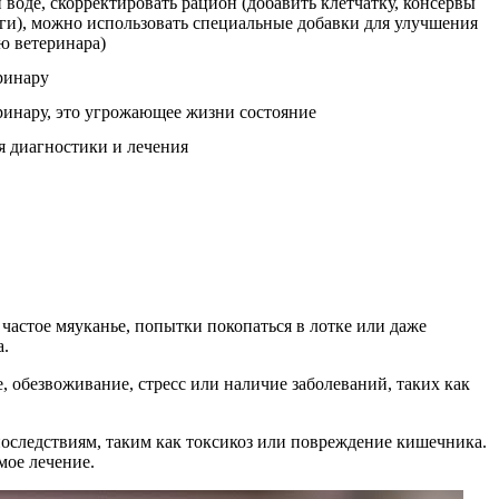
 воде, скорректировать рацион (добавить клетчатку, консервы
ги), можно использовать специальные добавки для улучшения
ю ветеринара)
ринару
инару, это угрожающее жизни состояние
я диагностики и лечения
частое мяуканье, попытки покопаться в лотке или даже
а.
, обезвоживание, стресс или наличие заболеваний, таких как
м последствиям, таким как токсикоз или повреждение кишечника.
мое лечение.