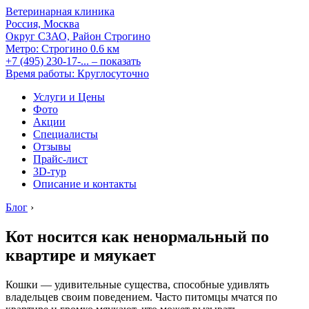
Ветеринарная клиника
Россия, Москва
Округ СЗАО, Район Строгино
Метро:
Строгино
0.6 км
+7 (495) 230-17-...
– показать
Время работы: Круглосуточно
Услуги и Цены
Фото
Акции
Специалисты
Отзывы
Прайс-лист
3D-тур
Описание и контакты
Блог
›
Кот носится как ненормальный по
квартире и мяукает
Кошки — удивительные существа, способные удивлять
владельцев своим поведением. Часто питомцы мчатся по