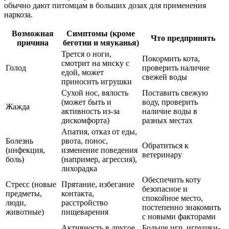
обычно дают питомцам в больших дозах для применения
наркоза.
Возможная
Симптомы (кроме
Что предпринять
причина
беготни и мяуканья)
Трется о ноги,
Покормить кота,
смотрит на миску с
Голод
проверить наличие
едой, может
свежей воды
приносить игрушки
Сухой нос, вялость
Поставить свежую
(может быть и
воду, проверить
Жажда
активность из-за
наличие воды в
дискомфорта)
разных местах
Апатия, отказ от еды,
Болезнь
рвота, понос,
Обратиться к
(инфекция,
изменение поведения
ветеринару
боль)
(например, агрессия),
лихорадка
Обеспечить коту
Стресс (новые
Прятание, избегание
безопасное и
предметы,
контакта,
спокойное место,
люди,
расстройство
постепенно знакомить
животные)
пищеварения
с новыми факторами
Активность в другое
Больше игр, игрушки-