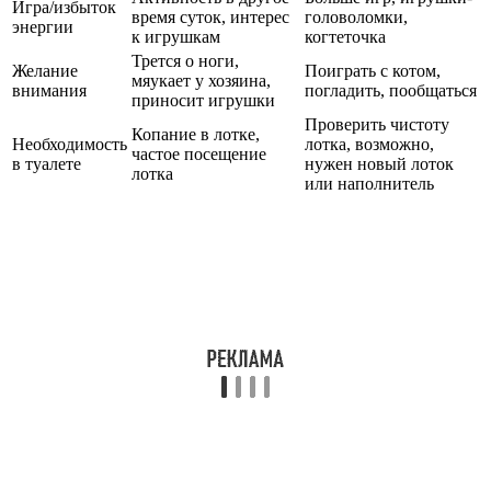
Игра/избыток
время суток, интерес
головоломки,
энергии
к игрушкам
когтеточка
Трется о ноги,
Желание
Поиграть с котом,
мяукает у хозяина,
внимания
погладить, пообщаться
приносит игрушки
Проверить чистоту
Копание в лотке,
Необходимость
лотка, возможно,
частое посещение
в туалете
нужен новый лоток
лотка
или наполнитель