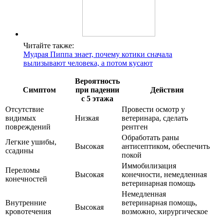
Читайте также:
Мудрая Пиппа знает, почему котики сначала
вылизывают человека, а потом кусают
Вероятность
Симптом
при падении
Действия
с 5 этажа
Отсутствие
Провести осмотр у
видимых
Низкая
ветеринара, сделать
повреждений
рентген
Обработать раны
Легкие ушибы,
Высокая
антисептиком, обеспечить
ссадины
покой
Иммобилизация
Переломы
Высокая
конечности, немедленная
конечностей
ветеринарная помощь
Немедленная
Внутренние
ветеринарная помощь,
Высокая
кровотечения
возможно, хирургическое