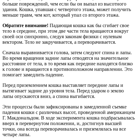
больше повреждений, чем если бы он выпал из высотного
здания. Кошка, упавшая с четвертого этажа, может получить
меньше травм, чем кот, который упал со второго этажа.
Обратите внимание!
Падающая кошка как бы сгибает свое
тело в середине, при этом две части тела вращаются вокруг
своей оси синхронно, следуя законам физики с нулевым
вектором. Тело не закручивается, а переворачивается.
Сначала выравнивается голова, затем следуют спина и лапы.
Во время вращения задние лапы отводятся на значительное
расстояние от тела, в то время как передние находятся близко
к голове и вращаются в противоположном направлении. Это
помогает замедлить падение.
Перед приземлением кошка выставляет передние лапы и
вытягивает задние до уровня тела. Перед ударом о землю
лапы опускаются вниз, а спина выгибается.
Эти процессы были зафиксированы в замедленной съемке
падения кошки с различных высот, проведенной американцем
Г. Макдональдом. В ходе эксперимента кошка подбрасывалась
вверх в перевернутом положении, и, достигнув высшей
точки, она всегда переворачивалась и приземлялась на все
четыре лапы.