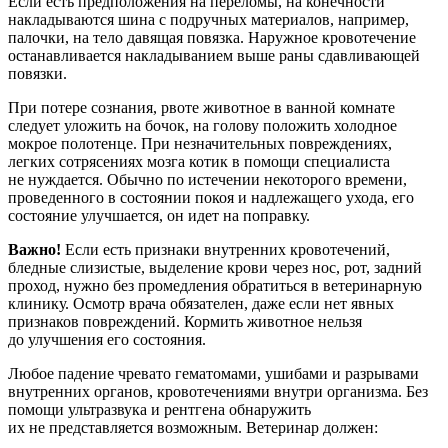
Если есть предположения на переломы, на конечности
накладываются шина с подручных материалов, например,
палочки, на тело давящая повязка. Наружное кровотечение
останавливается накладыванием выше раны сдавливающей
повязки.
При потере сознания, рвоте животное в ванной комнате
следует уложить на бочок, на голову положить холодное
мокрое полотенце. При незначительных повреждениях,
легких сотрясениях мозга котик в помощи специалиста
не нуждается. Обычно по истечении некоторого времени,
проведенного в состоянии покоя и надлежащего ухода, его
состояние улучшается, он идет на поправку.
Важно!
Если есть признаки внутренних кровотечений,
бледные слизистые, выделение крови через нос, рот, задний
проход, нужно без промедления обратиться в ветеринарную
клинику. Осмотр врача обязателен, даже если нет явных
признаков повреждений. Кормить животное нельзя
до улучшения его состояния.
Любое падение чревато гематомами, ушибами и разрывами
внутренних органов, кровотечениями внутри организма. Без
помощи ультразвука и рентгена обнаружить
их не представляется возможным. Ветеринар должен: