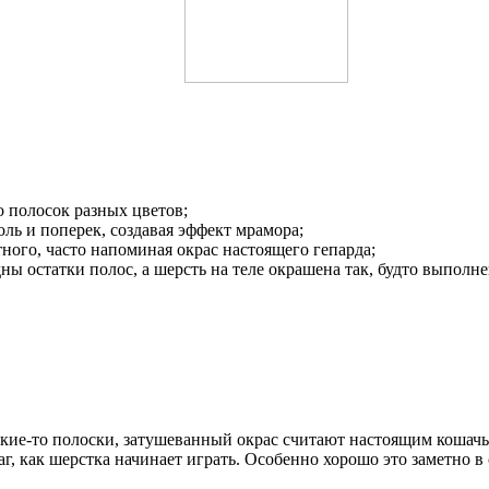
о полосок разных цветов;
ь и поперек, создавая эффект мрамора;
ного, часто напоминая окрас настоящего гепарда;
ны остатки полос, а шерсть на теле окрашена так, будто выполне
 какие-то полоски, затушеванный окрас считают настоящим кошач
г, как шерстка начинает играть. Особенно хорошо это заметно 