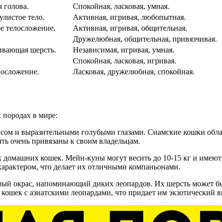
я голова.
Спокойная, ласковая, умная.
улистое тело.
Активная, игривая, любопытная.
ое телосложение.
Активная, игривая, общительная.
Дружелюбная, общительная, привязчивая.
ивающая шерсть.
Независимая, игривая, умная.
Спокойная, ласковая, игривая.
лосложение.
Ласковая, дружелюбная, спокойная.
 породах в мире:
расом и выразительными голубыми глазами. Сиамские кошки обл
ть очень привязаны к своим владельцам.
ых домашних кошек. Мейн-куны могут весить до 10-15 кг и имею
арактером, что делает их отличными компаньонами.
ный окрас, напоминающий диких леопардов. Их шерсть может бы
ошек с азиатскими леопардами, что придает им экзотический ви