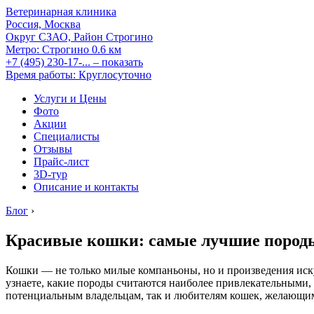
Ветеринарная клиника
Россия, Москва
Округ СЗАО, Район Строгино
Метро:
Строгино
0.6 км
+7 (495) 230-17-...
– показать
Время работы: Круглосуточно
Услуги и Цены
Фото
Акции
Специалисты
Отзывы
Прайс-лист
3D-тур
Описание и контакты
Блог
›
Красивые кошки: самые лучшие пород
Кошки — не только милые компаньоны, но и произведения иск
узнаете, какие породы считаются наиболее привлекательными,
потенциальным владельцам, так и любителям кошек, желающим