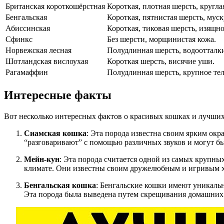
Британская короткошёрстная
Короткая, плотная шерсть, кругла
Бенгальская
Короткая, пятнистая шерсть, муск
Абиссинская
Короткая, тиковая шерсть, изящн
Сфинкс
Без шерсти, морщинистая кожа.
Норвежская лесная
Полудлинная шерсть, водоотталк
Шотландская вислоухая
Короткая шерсть, висячие уши.
Рагамаффин
Полудлинная шерсть, крупное те
Интересные факты
Вот несколько интересных фактов о красивых кошках и лучших
Сиамская кошка
: Эта порода известна своим ярким ок
“разговаривают” с помощью различных звуков и могут бы
Мейн-кун
: Эта порода считается одной из самых крупн
климате. Они известны своим дружелюбным и игривым х
Бенгальская кошка
: Бенгальские кошки имеют уникаль
Эта порода была выведена путем скрещивания домашних к