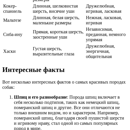
Кокер-
Длинная, шелковистая
Дружелюбная,
спаниель
шерсть, висячие уши
игривая, ласковая
Длинная, белая шерсть,
Нежная, ласковая,
Мальтезе
маленькие размеры
игривая
Независимая,
Прямая, короткая шерсть,
Сиба-ину
преданная, немного
заостренные уши
упрямая
Дружелюбная,
Густая шерсть,
Хаски
энергичная,
выразительные глаза
общительная
Интересные факты
Вот несколько интересных фактов о самых красивых породах
собак:
Шпиц и его разнообразие
: Порода шпиц включает в
себя несколько подтипов, таких как немецкий шпиц,
померанский шпиц и другие. Все они отличаются не
только внешним видом, но и характером. Например,
померанский шпиц, благодаря своей пушистой шерсти
и игривому нраву, стал одной из самых популярных
пород в мире.