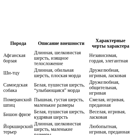
Характерные
Порода
Описание внешности
черты характера
Длинная, шелковистая
Афганская
Независимая,
шерсть, изящное
борзая
гордая, элегантная
телосложение
Длинная, обильная
Дружелюбная,
Ши-тцу
шерсть, плоская морда
игривая, ласковая
Дружелюбная,
Самоедская
Белая, пушистая шерсть,
общительная,
собака
“улыбающаяся” морда
игривая
Померанский
Пышная, густая шерсть,
Смелая, игривая,
шпиц
маленькие размеры
преданная
Белая, пушистая шерсть,
Веселая, игривая,
Бишон фризе
кудрявая шерсть
ласковая
Длинная, шелковистая
Йоркширский
Любопытная,
шерсть, маленькие
терьер
игривая, преданная
размеры